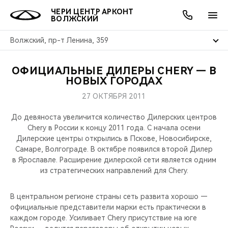
ЧЕРИ ЦЕНТР АРКОНТ
ВОЛЖСКИЙ
Волжский, пр-т Ленина, 359
ОФИЦИАЛЬНЫЕ ДИЛЕРЫ CHERY — В
ОНЛАЙН СЕРВИСЫ
ПОКУПАТЕЛЯМ
ВЛАДЕЛЬЦАМ
О КОМПАНИИ
МИР CHERY
МОДЕЛИ
АКЦИИ
НОВЫХ ГОРОДАХ
27 ОКТЯБРЯ 2011
ВЫБОР И ПОКУПКА
СЕРВИС
АКСЕССУАРЫ
ВЫГОДЫ И АКЦИИ
ВЫБОР И ПОКУПКА
О НАС
ВСЕ МОДЕЛИ
До девяноста увеличится количество Дилерских центров
КРЕДИТ И СТРАХОВАНИЕ
ЗАПЧАСТИ И АКСЕССУАРЫ
О БРЕНДЕ
КРЕДИТ
МЫ В СОЦСЕТЯХ
Chery в России к концу 2011 года. С начала осени
КРОССОВЕРЫ
Дилерские центры открылись в Пскове, Новосибирске,
Самаре, Волгограде. В октябре появился второй Дилер
ПОДДЕРЖКА
CHERY В СОЦСЕТЯХ
в Ярославле. Расширение дилерской сети является одним
СЕДАНЫ
из стратегических направлений для Chery.
CHERY CONNECT
ЛЮДИ CHERY
НОВИНКИ
В центральном регионе страны сеть развита хорошо —
БЛАГОТВОРИТЕЛЬНОСТЬ
официальные представители марки есть практически в
каждом городе. Усиливает Chery присутствие на юге