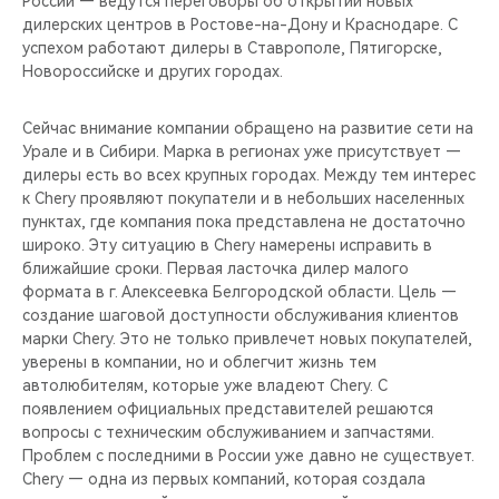
России — ведутся переговоры об открытии новых
CHERY REMOTE
дилерских центров в Ростове-на-Дону и Краснодаре. С
успехом работают дилеры в Ставрополе, Пятигорске,
CHERY И СПОРТ
Новороссийске и других городах.
НАШИ МЕРОПРИЯТИЯ
Сейчас внимание компании обращено на развитие сети на
Урале и в Сибири. Марка в регионах уже присутствует —
ВИДЕООБЗОРЫ
дилеры есть во всех крупных городах. Между тем интерес
к Chery проявляют покупатели и в небольших населенных
пунктах, где компания пока представлена не достаточно
CHERY ДЛЯ ДЕТЕЙ
широко. Эту ситуацию в Chery намерены исправить в
ближайшие сроки. Первая ласточка дилер малого
формата в г. Алексеевка Белгородской области. Цель —
создание шаговой доступности обслуживания клиентов
марки Chery. Это не только привлечет новых покупателей,
уверены в компании, но и облегчит жизнь тем
автолюбителям, которые уже владеют Chery. С
появлением официальных представителей решаются
вопросы с техническим обслуживанием и запчастями.
Проблем с последними в России уже давно не существует.
Chery — одна из первых компаний, которая создала