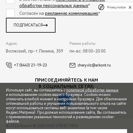
обработки персональных данных
*
Privacy notice
Согласен на
рекламную коммуникацию
*
ПОДПИСАТЬСЯ
Адрес:
Режим работы:
Волжский, пр-т Ленина, 359
пн-вс: 08:00-20:00
+7 (8443) 21-19-23
chery.vlz@arkont.ru
ПРИСОЕДИНЯЙТЕСЬ К НАМ
В СОЦИАЛЬНЫХ СЕТЯХ:
Используя сайт, вы соглашаетесь с
политикой обработки данных
и использованием cookies вашего браузера. Cookies можно
отключить в любой момент в настройках браузера. Для обеспечения
оптимальной работы и улучшения пользовательского опыта на сайте
могут использоваться системы веб-аналитики (в том числе
СПЕЦПРЕДЛОЖЕНИЯ
Яндекс.Метрика). Продолжая использование сайта, Вы соглашаетесь
с применением указанных технологий и размещением cookie-
файлов.
© 2026 Арконт
© 2026 ООО «ТЕНЕТ РУС»
ЗАПИСЬ НА ТЕСТ-ДРАЙВ
ПРАВОВАЯ ИНФОРМАЦИЯ
КОНТАКТЫ
КЛИЕНТСКАЯ ПОДДЕРЖКА