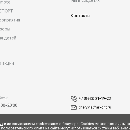
Мы в соцсетях
emote
 СПОРТ
Контакты
роприятия
зоры
ля детей
и акции
боты:
+7 (8443) 21-19-23
:00-20:00
chery.vlz@arkont.ru
ых
и использованием cookies вашего браузера. Cookies можно отключить в 
ользовательского опыта на сайте могут использоваться системы веб-аналит