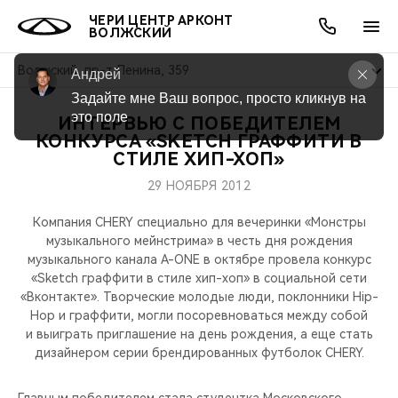
ЧЕРИ ЦЕНТР АРКОНТ
ВОЛЖСКИЙ
Волжский, пр-т Ленина, 359
Андрей
Задайте мне Ваш вопрос, просто кликнув на 
это поле
ИНТЕРВЬЮ С ПОБЕДИТЕЛЕМ
ОНЛАЙН СЕРВИСЫ
ПОКУПАТЕЛЯМ
ВЛАДЕЛЬЦАМ
О КОМПАНИИ
МИР CHERY
МОДЕЛИ
АКЦИИ
КОНКУРСА «SKETCH ГРАФФИТИ В
СТИЛЕ ХИП-ХОП»
ВЫБОР И ПОКУПКА
СЕРВИС
АКСЕССУАРЫ
ВЫГОДЫ И АКЦИИ
ВЫБОР И ПОКУПКА
О НАС
ВСЕ МОДЕЛИ
29 НОЯБРЯ 2012
КРЕДИТ И СТРАХОВАНИЕ
ЗАПЧАСТИ И АКСЕССУАРЫ
О БРЕНДЕ
КРЕДИТ
МЫ В СОЦСЕТЯХ
Компания CHERY специально для вечеринки «Монстры
КРОССОВЕРЫ
музыкального мейнстрима» в честь дня рождения
музыкального канала A-ONE в октябре провела конкурс
ПОДДЕРЖКА
CHERY В СОЦСЕТЯХ
«Sketch граффити в стиле хип-хоп» в социальной сети
СЕДАНЫ
«Вконтакте». Творческие молодые люди, поклонники Hip-
CHERY CONNECT
ЛЮДИ CHERY
Hop и граффити, могли посоревноваться между собой
и выиграть приглашение на день рождения, а еще стать
НОВИНКИ
дизайнером серии брендированных футболок CHERY.
БЛАГОТВОРИТЕЛЬНОСТЬ