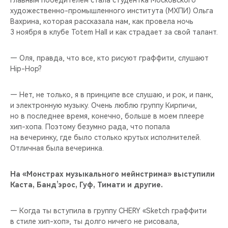
Главным победителем стала студентка Московского
CHERY REMOTE
художественно-промышленного института (МХПИ) Ольга
Вахрина, которая рассказала нам, как провела ночь
CHERY И СПОРТ
3 ноября в клубе Totem Hall и как страдает за свой талант.
НАШИ МЕРОПРИЯТИЯ
— Оля, правда, что все, кто рисуют граффити, слушают
Hip-Hop?
ВИДЕООБЗОРЫ
— Нет, не только, я в принципе все слушаю, и рок, и панк,
CHERY ДЛЯ ДЕТЕЙ
и электронную музыку. Очень люблю группу Кирпичи,
но в последнее время, конечно, больше в моем плеере
хип-хопа. Поэтому безумно рада, что попала
на вечеринку, где было столько крутых исполнителей.
Отличная была вечеринка.
На «Монстрах музыкального мейнстрима» выступили
Каста, Банд’эрос, Гуф, Тимати и другие.
— Когда ты вступила в группу CHERY «Sketch граффити
в стиле хип-хоп», ты долго ничего не рисовала,