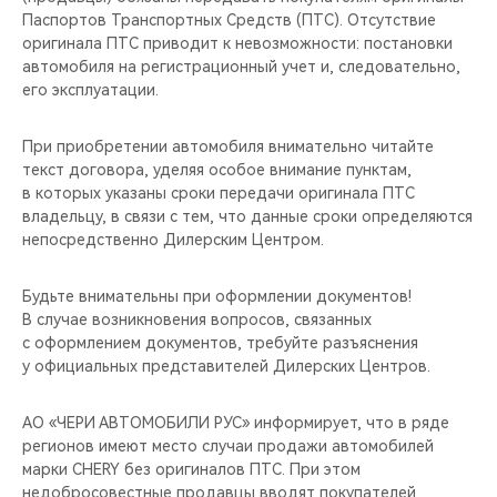
CHERY REMOTE
Паспортов Транспортных Средств (ПТС). Отсутствие
оригинала ПТС приводит к невозможности: постановки
CHERY И СПОРТ
автомобиля на регистрационный учет и, следовательно,
его эксплуатации.
НАШИ МЕРОПРИЯТИЯ
При приобретении автомобиля внимательно читайте
текст договора, уделяя особое внимание пунктам,
ВИДЕООБЗОРЫ
в которых указаны сроки передачи оригинала ПТС
владельцу, в связи с тем, что данные сроки определяются
CHERY ДЛЯ ДЕТЕЙ
непосредственно Дилерским Центром.
Будьте внимательны при оформлении документов!
В случае возникновения вопросов, связанных
с оформлением документов, требуйте разъяснения
у официальных представителей Дилерских Центров.
АО «ЧЕРИ АВТОМОБИЛИ РУС» информирует, что в ряде
регионов имеют место случаи продажи автомобилей
марки CHERY без оригиналов ПТС. При этом
недобросовестные продавцы вводят покупателей