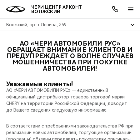
ЧЕРИ ЦЕНТР АРКОНТ
ВОЛЖСКИЙ
Волжский, пр-т Ленина, 359
АО «ЧЕРИ АВТОМОБИЛИ РУС»
ОНЛАЙН СЕРВИСЫ
ПОКУПАТЕЛЯМ
ВЛАДЕЛЬЦАМ
О КОМПАНИИ
МИР CHERY
МОДЕЛИ
АКЦИИ
ОБРАЩАЕТ ВНИМАНИЕ КЛИЕНТОВ И
ПРЕДУПРЕЖДАЕТ О ВОЛНЕ СЛУЧАЕВ
МОШЕННИЧЕСТВА ПРИ ПОКУПКЕ
ВЫБОР И ПОКУПКА
СЕРВИС
АКСЕССУАРЫ
ВЫГОДЫ И АКЦИИ
ВЫБОР И ПОКУПКА
О НАС
ВСЕ МОДЕЛИ
АВТОМОБИЛЕЙ!
КРЕДИТ И СТРАХОВАНИЕ
ЗАПЧАСТИ И АКСЕССУАРЫ
О БРЕНДЕ
КРЕДИТ
МЫ В СОЦСЕТЯХ
КРОССОВЕРЫ
Уважаемые клиенты!
АО «ЧЕРИ АВТОМОБИЛИ РУС» — единственный
ПОДДЕРЖКА
CHERY В СОЦСЕТЯХ
официальный дистрибьютор товаров торговой марки
СЕДАНЫ
CHERY на территории Российской Федерации, доводит
CHERY CONNECT
ЛЮДИ CHERY
до Вашего сведения следующую информацию:
НОВИНКИ
БЛАГОТВОРИТЕЛЬНОСТЬ
В соответствии с требованиями законодательства РФ при
реализации новых автомобилей, торгующие организации
(продавцы) обязаны передавать покупателям оригиналы