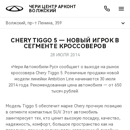
ЧЕРИ ЦЕНТР АРКОНТ
ВОЛЖСКИЙ
Волжский, пр-т Ленина, 359
CHERY TIGGO 5 — НОВЫЙ ИГРОК В
ОНЛАЙН СЕРВИСЫ
ПОКУПАТЕЛЯМ
ВЛАДЕЛЬЦАМ
О КОМПАНИИ
МИР CHERY
МОДЕЛИ
АКЦИИ
СЕГМЕНТЕ КРОССОВЕРОВ
28 ИЮЛЯ 2014
ВЫБОР И ПОКУПКА
СЕРВИС
АКСЕССУАРЫ
ВЫГОДЫ И АКЦИИ
ВЫБОР И ПОКУПКА
О НАС
ВСЕ МОДЕЛИ
«Чери Автомобили Рус» сообщает о выходе на рынок
КРЕДИТ И СТРАХОВАНИЕ
ЗАПЧАСТИ И АКСЕССУАРЫ
О БРЕНДЕ
КРЕДИТ
МЫ В СОЦСЕТЯХ
кроссовера Chery Tiggo 5. Розничные продажи новой
КРОССОВЕРЫ
модели линейки Ambition Line начинаются 30 июля
2014 года. Рекомендованная цена автомобиля — от 650
ПОДДЕРЖКА
CHERY В СОЦСЕТЯХ
тысяч рублей.
СЕДАНЫ
CHERY CONNECT
ЛЮДИ CHERY
Модель Tiggo 5 обеспечит марке Chery прочную позицию
НОВИНКИ
в сегменте компактных SUV. Этот автомобиль
БЛАГОТВОРИТЕЛЬНОСТЬ
заинтересует тех, кто ценит высокую посадку, качество,
надежность, комфорт, большое пространство как на