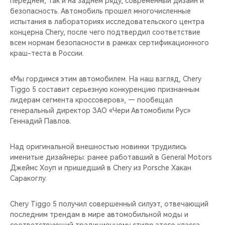
переднем, так и на заднем ряду, современный дизайн и
CHERY REMOTE
безопасность. Автомобиль прошел многочисленные
испытания в лабораториях исследовательского центра
CHERY И СПОРТ
концерна Chery, после чего подтвердил соответствие
всем нормам безопасности в рамках сертификационного
НАШИ МЕРОПРИЯТИЯ
краш-теста в России.
ВИДЕООБЗОРЫ
«Мы гордимся этим автомобилем. На наш взгляд, Chery
Tiggo 5 составит серьезную конкуренцию признанным
лидерам сегмента кроссоверов», — пообещал
CHERY ДЛЯ ДЕТЕЙ
генеральный директор ЗАО «Чери Автомобили Рус»
Геннадий Павлов.
Над оригинальной внешностью новинки трудились
именитые дизайнеры: ранее работавший в General Motors
Джеймс Хоуп и пришедший в Chery из Porsche Хакан
Саракоглу.
Chery Tiggo 5 получил совершенный силуэт, отвечающий
последним трендам в мире автомобильной моды и