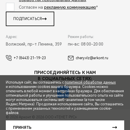
Согласен на
рекламную коммуникацию
*
ПОДПИСАТЬСЯ
Адрес:
Режим работы:
Волжский, пр-т Ленина, 359
пн-вс: 08:00-20:00
+7 (8443) 21-19-23
chery.vlz@arkont.ru
ПРИСОЕДИНЯЙТЕСЬ К НАМ
В СОЦИАЛЬНЫХ СЕТЯХ:
Используя сайт, вы соглашаетесь с
политикой обработки данных
и использованием cookies вашего браузера. Cookies можно
отключить в любой момент в настройках браузера. Для обеспечения
оптимальной работы и улучшения пользовательского опыта на сайте
могут использоваться системы веб-аналитики (в том числе
СПЕЦПРЕДЛОЖЕНИЯ
Яндекс.Метрика). Продолжая использование сайта, Вы соглашаетесь
с применением указанных технологий и размещением cookie-
файлов.
© 2026 Арконт
© 2026 ООО «ТЕНЕТ РУС»
ЗАПИСЬ НА ТЕСТ-ДРАЙВ
ПРАВОВАЯ ИНФОРМАЦИЯ
КОНТАКТЫ
КЛИЕНТСКАЯ ПОДДЕРЖКА
ПРИНЯТЬ
Сделано в ПЕРКС