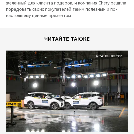
CHERY REMOTE
желанный для клиента подарок, и компания Chery решила
порадовать своих покупателей таким полезным и по-
настоящему ценным презентом.
CHERY И СПОРТ
НАШИ МЕРОПРИЯТИЯ
ЧИТАЙТЕ ТАКЖЕ
ВИДЕООБЗОРЫ
CHERY ДЛЯ ДЕТЕЙ