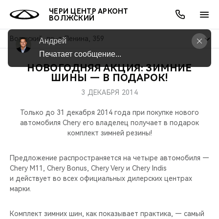
ЧЕРИ ЦЕНТР АРКОНТ
ВОЛЖСКИЙ
Волжский, пр-т Ленина, 359
Андрей
Печатает сообщение...
НОВОГОДНЯЯ АКЦИЯ: ЗИМНИЕ
ОНЛАЙН СЕРВИСЫ
ПОКУПАТЕЛЯМ
ВЛАДЕЛЬЦАМ
О КОМПАНИИ
МИР CHERY
МОДЕЛИ
АКЦИИ
ШИНЫ — В ПОДАРОК!
3 ДЕКАБРЯ 2014
ВЫБОР И ПОКУПКА
СЕРВИС
АКСЕССУАРЫ
ВЫГОДЫ И АКЦИИ
ВЫБОР И ПОКУПКА
О НАС
ВСЕ МОДЕЛИ
Только до 31 декабря 2014 года при покупке нового
КРЕДИТ И СТРАХОВАНИЕ
ЗАПЧАСТИ И АКСЕССУАРЫ
О БРЕНДЕ
КРЕДИТ
МЫ В СОЦСЕТЯХ
автомобиля Chery его владелец получает в подарок
КРОССОВЕРЫ
комплект зимней резины!
ПОДДЕРЖКА
CHERY В СОЦСЕТЯХ
СЕДАНЫ
Предложение распространяется на четыре автомобиля —
Chery М11, Chery Bonus, Chery Very и Chery Indis
CHERY CONNECT
ЛЮДИ CHERY
и действует во всех официальных дилерских центрах
НОВИНКИ
марки.
БЛАГОТВОРИТЕЛЬНОСТЬ
Комплект зимних шин, как показывает практика, — самый