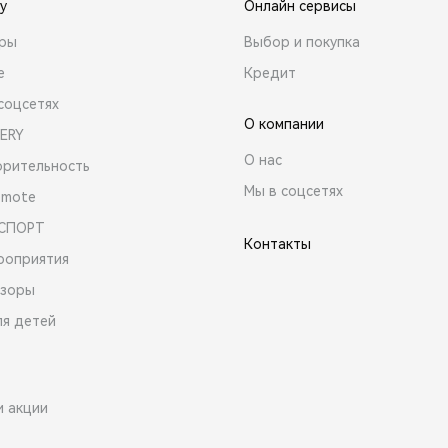
y
Онлайн сервисы
ары
Выбор и покупка
е
Кредит
соцсетях
О компании
ERY
О нас
орительность
Мы в соцсетях
emote
 СПОРТ
Контакты
роприятия
зоры
ля детей
и акции