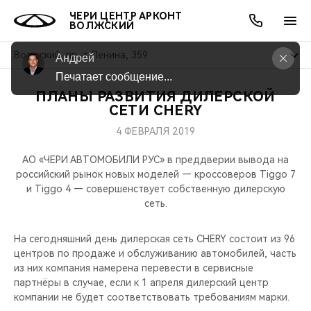
ЧЕРИ ЦЕНТР АРКОНТ
ВОЛЖСКИЙ
Волжский, пр-т Ленина, 359
Андрей
Печатает сообщение...
ПЛАНЫ РАЗВИТИЯ ДИЛЕРСКОЙ
ОНЛАЙН СЕРВИСЫ
ПОКУПАТЕЛЯМ
ВЛАДЕЛЬЦАМ
О КОМПАНИИ
МИР CHERY
МОДЕЛИ
АКЦИИ
СЕТИ CHERY
4 ФЕВРАЛЯ 2019
ВЫБОР И ПОКУПКА
СЕРВИС
АКСЕССУАРЫ
ВЫГОДЫ И АКЦИИ
ВЫБОР И ПОКУПКА
О НАС
ВСЕ МОДЕЛИ
АО «ЧЕРИ АВТОМОБИЛИ РУС» в преддверии вывода на
КРЕДИТ И СТРАХОВАНИЕ
ЗАПЧАСТИ И АКСЕССУАРЫ
О БРЕНДЕ
КРЕДИТ
МЫ В СОЦСЕТЯХ
российский рынок новых моделей — кроссоверов Tiggo 7
КРОССОВЕРЫ
и Tiggo 4 — совершенствует собственную дилерскую
сеть.
ПОДДЕРЖКА
CHERY В СОЦСЕТЯХ
СЕДАНЫ
На сегодняшний день дилерская сеть CHERY состоит из 96
CHERY CONNECT
ЛЮДИ CHERY
центров по продаже и обслуживанию автомобилей, часть
НОВИНКИ
из них компания намерена перевести в сервисные
БЛАГОТВОРИТЕЛЬНОСТЬ
партнёры в случае, если к 1 апреля дилерский центр
компании не будет соответствовать требованиям марки.