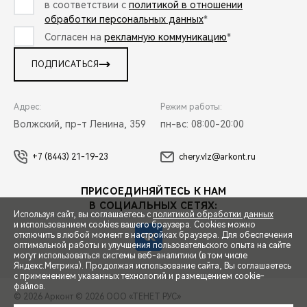
в соответствии с
политикой в отношении
обработки персональных данных
*
Согласен на
рекламную коммуникацию
*
ПОДПИСАТЬСЯ
Адрес:
Режим работы:
Волжский, пр-т Ленина, 359
пн-вс: 08:00-20:00
+7 (8443) 21-19-23
chery.vlz@arkont.ru
ПРИСОЕДИНЯЙТЕСЬ К НАМ
В СОЦИАЛЬНЫХ СЕТЯХ:
Используя сайт, вы соглашаетесь с
политикой обработки данных
и использованием cookies вашего браузера. Cookies можно
отключить в любой момент в настройках браузера. Для обеспечения
оптимальной работы и улучшения пользовательского опыта на сайте
могут использоваться системы веб-аналитики (в том числе
СПЕЦПРЕДЛОЖЕНИЯ
Яндекс.Метрика). Продолжая использование сайта, Вы соглашаетесь
с применением указанных технологий и размещением cookie-
файлов.
© 2026 Арконт
© 2026 ООО «ТЕНЕТ РУС»
ЗАПИСЬ НА ТЕСТ-ДРАЙВ