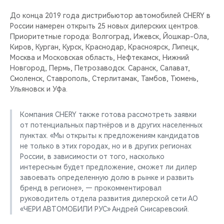
CHERY REMOTE
До конца 2019 года дистрибьютор автомобилей CHERY в
России намерен открыть 25 новых дилерских центров.
CHERY И СПОРТ
Приоритетные города: Волгоград, Ижевск, Йошкар-Ола,
Киров, Курган, Курск, Краснодар, Красноярск, Липецк,
НАШИ МЕРОПРИЯТИЯ
Москва и Московская область, Нефтекамск, Нижний
Новгород, Пермь, Петрозаводск. Саранск, Салават,
ВИДЕООБЗОРЫ
Смоленск, Ставрополь, Стерлитамак, Тамбов, Тюмень,
Ульяновск и Уфа.
CHERY ДЛЯ ДЕТЕЙ
Компания CHERY также готова рассмотреть заявки
от потенциальных партнёров и в других населенных
пунктах. «Мы открыты к предложениям кандидатов
не только в этих городах, но и в других регионах
России, в зависимости от того, насколько
интересным будет предложение, сможет ли дилер
завоевать определенную долю в рынке и развить
бренд в регионе», — прокомментировал
руководитель отдела развития дилерской сети АО
«ЧЕРИ АВТОМОБИЛИ РУС» Андрей Снисаревский.