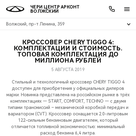
ЧЕРИ ЦЕНТР АРКОНТ
ВОЛЖСКИЙ
Волжский, пр-т Ленина, 359
КРОССОВЕР CHERY TIGGO 4:
ОНЛАЙН СЕРВИСЫ
ПОКУПАТЕЛЯМ
ВЛАДЕЛЬЦАМ
О КОМПАНИИ
МИР CHERY
МОДЕЛИ
АКЦИИ
КОМПЛЕКТАЦИИ И СТОИМОСТЬ.
ТОПОВАЯ КОМПЛЕКТАЦИЯ ДО
МИЛЛИОНА РУБЛЕЙ
ВЫБОР И ПОКУПКА
СЕРВИС
АКСЕССУАРЫ
ВЫГОДЫ И АКЦИИ
ВЫБОР И ПОКУПКА
О НАС
ВСЕ МОДЕЛИ
5 АВГУСТА 2019
КРЕДИТ И СТРАХОВАНИЕ
ЗАПЧАСТИ И АКСЕССУАРЫ
О БРЕНДЕ
КРЕДИТ
МЫ В СОЦСЕТЯХ
КРОССОВЕРЫ
Стильный и технологичный кроссовер CHERY TIGGO 4
доступен для приобретения у официальных дилеров
ПОДДЕРЖКА
CHERY В СОЦСЕТЯХ
марки. Новинка представлена на российском рынке в трёх
СЕДАНЫ
комплектациях — START, COMFORT, TECHNO — с двумя
CHERY CONNECT
ЛЮДИ CHERY
типами трансмиссий – механической коробкой передач и
вариатором (CVT). Кроссовер оснащается 2.0-литровым
НОВИНКИ
122-сильным бензиновым двигателем, который
БЛАГОТВОРИТЕЛЬНОСТЬ
отличается топливной экономичностью: минимальный
расход бензина 6,4 литра.