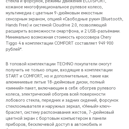
стекла и форсунок, режимы движения ECO/SPORT,
кожаное многофункциональное рулевое колесо,
мультимедиа с цветным 9-дюймовым емкостным
сенсорным экраном, опцией «Свободные руки» (Bluetooth,
Hands Free) и системой Cloudrive 2.0, позволяющей
расширить возможности смартфона, и 2 USB-разъёмами.
Минимально возможная стоимость кроссовера Chery
Tiggo 4 в комплектации COMFORT составляет 949 900
рублей*.
В топовой комплектации TECHNO покупатели смогут
получить не только опции, входящие в комплектации
START и COMFORT, но и дополнительные, такие как
алюминиевые литые 18-дюймовые диски, полный
«зимний» пакет, включающим в себя: обогрев рулевого
колеса, электрический обогрев всей поверхности
лобового стекла, передних и задних сидений, форсунок
стеклоомывателя и наружных зеркал, «Умный» ключ-
браслет, систему распознавания жестов, 7-дюймовый
цветной экран с бортовым компьютером в панели
приборов, бесключевой доступ в автомобиль и