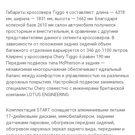
CHERY REMOTE
Габариты кроссовера Tiggo 4 составляют: длина — 4318
CHERY И СПОРТ
мм, ширина — 1831 мм, высота — 1662 мм. Благодаря
колесной базе 2610 мм салон автомобиля получился
просторным и вместительным, в сравнении с другими
НАШИ МЕРОПРИЯТИЯ
представителями данного сегмента кроссоверов. В
зависимости от положения задних сидений объем
ВИДЕООБЗОРЫ
багажного отделения варьируется от 340 до 1100 литров.
Клиренс у кроссовера Chery Tiggo 4 равен 190 мм.
CHERY ДЛЯ ДЕТЕЙ
Передняя подвеска типа McPherson и задняя —
независимая многорычажная обеспечивают идеальный
баланс между комфортом и управляемостью на различных
дорожных покрытиях. Настройкой подвески занимались
специалисты Chery совместно с инженерами британской
компании LOTUS ENGINEERING.
Комплектация START оснащается алюминиевыми литыми
17-дюймовыми дисками, иммобилайзером, задними
датчиками парковки, обогревом передних сидений,
обогревом наружных зеркал заднего вида, передними и