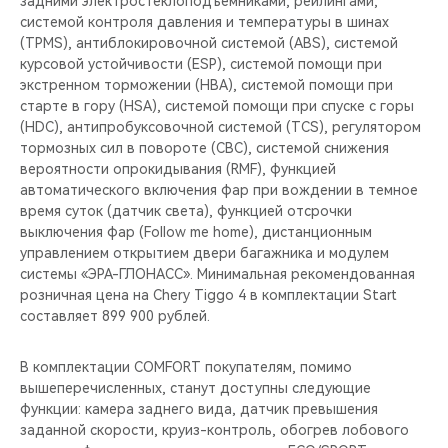
задними электростеклоподъемниками, рейлингами,
системой контроля давления и температуры в шинах
(TPMS), антиблокировочной системой (ABS), системой
курсовой устойчивости (ESP), системой помощи при
экстренном торможении (HBA), системой помощи при
старте в гору (HSA), системой помощи при спуске с горы
(HDC), антипробуксовочной системой (TCS), регулятором
тормозных сил в повороте (CBC), системой снижения
вероятности опрокидывания (RMF), функцией
автоматического включения фар при вождении в темное
время суток (датчик света), функцией отсрочки
выключения фар (Follow me home), дистанционным
управлением открытием двери багажника и модулем
системы «ЭРА-ГЛОНАСС». Минимальная рекомендованная
розничная цена на Chery Tiggo 4 в комплектации Start
составляет 899 900 рублей.
В комплектации COMFORT покупателям, помимо
вышеперечисленных, станут доступны следующие
функции: камера заднего вида, датчик превышения
заданной скорости, круиз-контроль, обогрев лобового