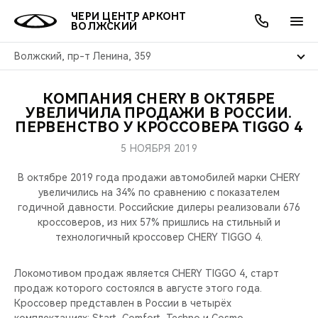
ЧЕРИ ЦЕНТР АРКОНТ
ВОЛЖСКИЙ
Волжский, пр-т Ленина, 359
КОМПАНИЯ CHERY В ОКТЯБРЕ
ОНЛАЙН СЕРВИСЫ
ПОКУПАТЕЛЯМ
ВЛАДЕЛЬЦАМ
О КОМПАНИИ
МИР CHERY
МОДЕЛИ
АКЦИИ
УВЕЛИЧИЛА ПРОДАЖИ В РОССИИ.
ПЕРВЕНСТВО У КРОССОВЕРА TIGGO 4
ВЫБОР И ПОКУПКА
СЕРВИС
АКСЕССУАРЫ
ВЫГОДЫ И АКЦИИ
ВЫБОР И ПОКУПКА
О НАС
ВСЕ МОДЕЛИ
5 НОЯБРЯ 2019
КРЕДИТ И СТРАХОВАНИЕ
ЗАПЧАСТИ И АКСЕССУАРЫ
О БРЕНДЕ
КРЕДИТ
МЫ В СОЦСЕТЯХ
В октябре 2019 года продажи автомобилей марки CHERY
КРОССОВЕРЫ
увеличились на 34% по сравнению с показателем
годичной давности. Российские дилеры реализовали 676
ПОДДЕРЖКА
CHERY В СОЦСЕТЯХ
кроссоверов, из них 57% пришлись на стильный и
СЕДАНЫ
технологичный кроссовер CHERY TIGGO 4.
CHERY CONNECT
ЛЮДИ CHERY
НОВИНКИ
Локомотивом продаж является CHERY TIGGO 4, старт
БЛАГОТВОРИТЕЛЬНОСТЬ
продаж которого состоялся в августе этого года.
Кроссовер представлен в России в четырёх