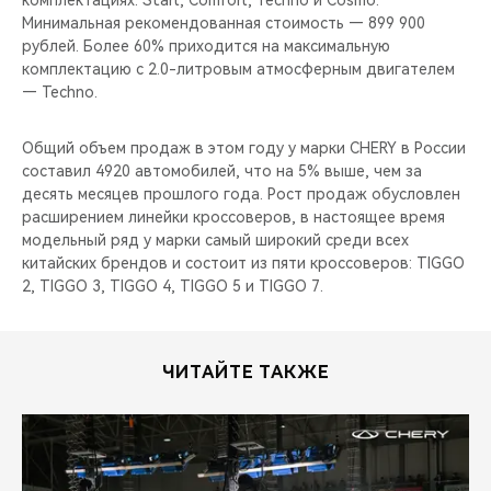
комплектациях: Start, Comfort, Techno и Cosmo.
CHERY REMOTE
Минимальная рекомендованная стоимость — 899 900
рублей. Более 60% приходится на максимальную
CHERY И СПОРТ
комплектацию с 2.0-литровым атмосферным двигателем
— Techno.
НАШИ МЕРОПРИЯТИЯ
Общий объем продаж в этом году у марки CHERY в России
ВИДЕООБЗОРЫ
составил 4920 автомобилей, что на 5% выше, чем за
десять месяцев прошлого года. Рост продаж обусловлен
расширением линейки кроссоверов, в настоящее время
CHERY ДЛЯ ДЕТЕЙ
модельный ряд у марки самый широкий среди всех
китайских брендов и состоит из пяти кроссоверов: TIGGO
2, TIGGO 3, TIGGO 4, TIGGO 5 и TIGGO 7.
ЧИТАЙТЕ ТАКЖЕ