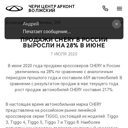
ЧЕРИ ЦЕНТР АРКОНТ
ВОЛЖСКИЙ
Волжский, пр-т Ленина, 359
Андрей
Печатает сообщение...
ПРОДАЖИ CHERY В РОССИИ
ОНЛАЙН СЕРВИСЫ
ПОКУПАТЕЛЯМ
ВЛАДЕЛЬЦАМ
О КОМПАНИИ
МИР CHERY
МОДЕЛИ
АКЦИИ
ВЫРОСЛИ НА 28% В ИЮНЕ
7 ИЮЛЯ 2020
ВЫБОР И ПОКУПКА
СЕРВИС
АКСЕССУАРЫ
ВЫГОДЫ И АКЦИИ
ВЫБОР И ПОКУПКА
О НАС
ВСЕ МОДЕЛИ
В июне 2020 года продажи кроссоверов CHERY в России
КРЕДИТ И СТРАХОВАНИЕ
ЗАПЧАСТИ И АКСЕССУАРЫ
О БРЕНДЕ
КРЕДИТ
МЫ В СОЦСЕТЯХ
увеличились на 28% по сравнению с аналогичным
КРОССОВЕРЫ
периодом прошлого года и составили 659 автомобилей. В
сравнении с результатом продаж в мае текущего года
ПОДДЕРЖКА
CHERY В СОЦСЕТЯХ
рост продаж автомобилей CHERY составил 217%.
СЕДАНЫ
CHERY CONNECT
ЛЮДИ CHERY
В настоящее время автомобильная марка CHERY
НОВИНКИ
представлена на российском рынке линейкой
БЛАГОТВОРИТЕЛЬНОСТЬ
кроссоверов серии TIGGO, состоящей из моделей: Tiggo
3, Tiggo 4, Tiggo 5, Tiggo 7 и Tiggo 8. Наиболее