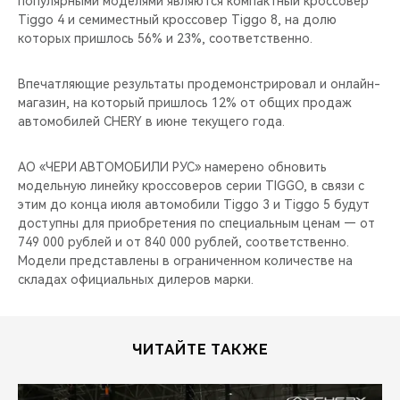
популярными моделями являются компактный кроссовер
CHERY REMOTE
Tiggo 4 и семиместный кроссовер Tiggo 8, на долю
которых пришлось 56% и 23%, соответственно.
CHERY И СПОРТ
Впечатляющие результаты продемонстрировал и онлайн-
НАШИ МЕРОПРИЯТИЯ
магазин, на который пришлось 12% от общих продаж
автомобилей CHERY в июне текущего года.
ВИДЕООБЗОРЫ
АО «ЧЕРИ АВТОМОБИЛИ РУС» намерено обновить
CHERY ДЛЯ ДЕТЕЙ
модельную линейку кроссоверов серии TIGGO, в связи с
этим до конца июля автомобили Tiggo 3 и Tiggo 5 будут
доступны для приобретения по специальным ценам — от
749 000 рублей и от 840 000 рублей, соответственно.
Модели представлены в ограниченном количестве на
складах официальных дилеров марки.
ЧИТАЙТЕ ТАКЖЕ