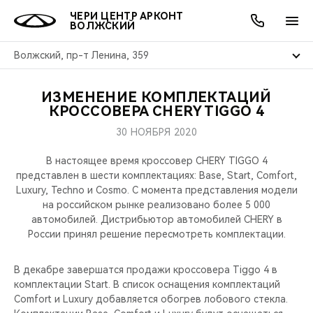
ЧЕРИ ЦЕНТР АРКОНТ
ВОЛЖСКИЙ
Волжский, пр-т Ленина, 359
ИЗМЕНЕНИЕ КОМПЛЕКТАЦИЙ
ОНЛАЙН СЕРВИСЫ
ПОКУПАТЕЛЯМ
ВЛАДЕЛЬЦАМ
О КОМПАНИИ
МИР CHERY
МОДЕЛИ
АКЦИИ
КРОССОВЕРА CHERY TIGGO 4
30 НОЯБРЯ 2020
ВЫБОР И ПОКУПКА
СЕРВИС
АКСЕССУАРЫ
ВЫГОДЫ И АКЦИИ
ВЫБОР И ПОКУПКА
О НАС
ВСЕ МОДЕЛИ
В настоящее время кроссовер CHERY TIGGO 4
КРЕДИТ И СТРАХОВАНИЕ
ЗАПЧАСТИ И АКСЕССУАРЫ
О БРЕНДЕ
КРЕДИТ
МЫ В СОЦСЕТЯХ
представлен в шести комплектациях: Base, Start, Comfort,
КРОССОВЕРЫ
Luxury, Techno и Cosmo. С момента представления модели
на российском рынке реализовано более 5 000
ПОДДЕРЖКА
CHERY В СОЦСЕТЯХ
автомобилей. Дистрибьютор автомобилей CHERY в
СЕДАНЫ
России принял решение пересмотреть комплектации.
CHERY CONNECT
ЛЮДИ CHERY
НОВИНКИ
В декабре завершатся продажи кроссовера Tiggo 4 в
БЛАГОТВОРИТЕЛЬНОСТЬ
комплектации Start. В список оснащения комплектаций
Comfort и Luxury добавляется обогрев лобового стекла.