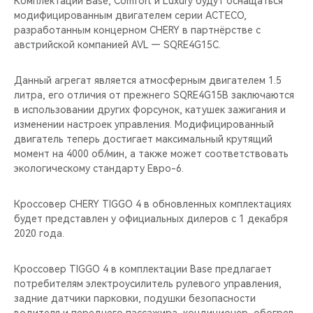
Комплектации Base, Comfort и Luxury будут оснащаться
CHERY REMOTE
модифицированным двигателем серии ACTECO,
разработанным концерном CHERY в партнёрстве с
CHERY И СПОРТ
австрийской компанией AVL — SQRE4G15C.
НАШИ МЕРОПРИЯТИЯ
Данный агрегат является атмосферным двигателем 1.5
литра, его отличия от прежнего SQRE4G15B заключаются
ВИДЕООБЗОРЫ
в использовании других форсунок, катушек зажигания и
изменении настроек управления. Модифицированный
двигатель теперь достигает максимальный крутящий
CHERY ДЛЯ ДЕТЕЙ
момент на 4000 об/мин, а также может соответствовать
экологическому стандарту Евро-6.
Кроссовер CHERY TIGGO 4 в обновленных комплектациях
будет представлен у официальных дилеров с 1 декабря
2020 года.
Кроссовер TIGGO 4 в комплектации Base предлагает
потребителям электроусилитель рулевого управления,
задние датчики парковки, подушки безопасности