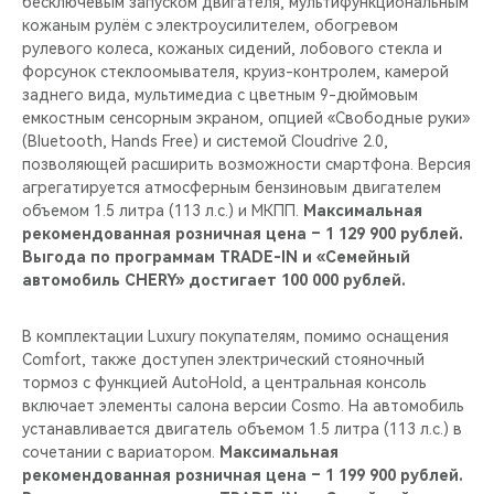
бесключевым запуском двигателя, мультифункциональным
кожаным рулём c электроусилителем, обогревом
рулевого колеса, кожаных сидений, лобового стекла и
форсунок стеклоомывателя, круиз-контролем, камерой
заднего вида, мультимедиа с цветным 9-дюймовым
емкостным сенсорным экраном, опцией «Свободные руки»
(Bluetooth, Hands Free) и системой Cloudrive 2.0,
позволяющей расширить возможности смартфона. Версия
агрегатируется атмосферным бензиновым двигателем
объемом 1.5 литра (113 л.с.) и МКПП.
Максимальная
рекомендованная розничная цена – 1 129 900 рублей.
Выгода по программам TRADE-IN и «Семейный
автомобиль CHERY» достигает 100 000 рублей.
В комплектации Luxury покупателям, помимо оснащения
Comfort, также доступен электрический стояночный
тормоз с функцией AutoHold, а центральная консоль
включает элементы салона верcии Cosmo. На автомобиль
устанавливается двигатель объемом 1.5 литра (113 л.с.) в
сочетании с вариатором.
Максимальная
рекомендованная розничная цена – 1 199 900 рублей.