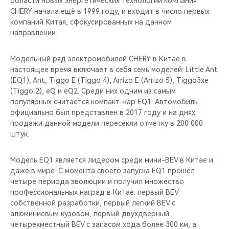
области новых энергетических технологий компания
CHERY REMOTE
CHERY начала ещё в 1999 году, и входит в число первых
компаний Китая, сфокусированных на данном
CHERY И СПОРТ
направлении.
НАШИ МЕРОПРИЯТИЯ
Модельный ряд электромобилей CHERY в Китае в
настоящее время включает в себя семь моделей: Little Ant
ВИДЕООБЗОРЫ
(EQ1), Ant, Tiggo E (Tiggo 4), Arrizo E (Arrizo 5), Tiggo3xe
(Tiggo 2), eQ и eQ2. Среди них одним из самым
популярных считается компакт-кар EQ1. Автомобиль
CHERY ДЛЯ ДЕТЕЙ
официально был представлен в 2017 году и на днях
продажи данной модели пересекли отметку в 200 000
штук.
Модель EQ1 является лидером среди мини-BEV в Китае и
даже в мире. С момента своего запуска EQ1 прошёл
четыре периода эволюции и получил множество
профессиональных наград в Китае: первый BEV
собственной разработки, первый легкий BEV с
алюминиевым кузовом, первый двухдверный
четырехместный BEV с запасом хода более 300 км, а