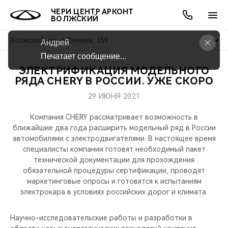
ЧЕРИ ЦЕНТР АРКОНТ
ВОЛЖСКИЙ
Волжский, пр-т Ленина, 359
Андрей
Печатает сообщение...
ЭЛЕКТРИФИКАЦИЯ МОДЕЛЬНОГО
ОНЛАЙН СЕРВИСЫ
ПОКУПАТЕЛЯМ
ВЛАДЕЛЬЦАМ
О КОМПАНИИ
МИР CHERY
МОДЕЛИ
АКЦИИ
РЯДА CHERY В РОССИИ. УЖЕ СКОРО
29 ИЮНЯ 2021
ВЫБОР И ПОКУПКА
СЕРВИС
АКСЕССУАРЫ
ВЫГОДЫ И АКЦИИ
ВЫБОР И ПОКУПКА
О НАС
ВСЕ МОДЕЛИ
Компания CHERY рассматривает возможность в
КРЕДИТ И СТРАХОВАНИЕ
ЗАПЧАСТИ И АКСЕССУАРЫ
О БРЕНДЕ
КРЕДИТ
МЫ В СОЦСЕТЯХ
ближайшие два года расширить модельный ряд в России
КРОССОВЕРЫ
автомобилями с электродвигателями. В настоящее время
специалисты компании готовят необходимый пакет
ПОДДЕРЖКА
CHERY В СОЦСЕТЯХ
технической документации для прохождения
СЕДАНЫ
обязательной процедуры сертификации, проводят
CHERY CONNECT
ЛЮДИ CHERY
маркетинговые опросы и готовятся к испытаниям
электрокара в условиях российских дорог и климата.
НОВИНКИ
БЛАГОТВОРИТЕЛЬНОСТЬ
Научно-исследовательские работы и разработки в