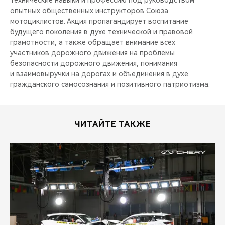
технические навыки и профессию под руководством
CHERY REMOTE
опытных общественных инструкторов Союза
мотоциклистов. Акция пропагандирует воспитание
CHERY И СПОРТ
будущего поколения в духе технической и правовой
грамотности, а также обращает внимание всех
НАШИ МЕРОПРИЯТИЯ
участников дорожного движения на проблемы
безопасности дорожного движения, понимания
и взаимовыручки на дорогах и объединения в духе
ВИДЕООБЗОРЫ
гражданского самосознания и позитивного патриотизма.
CHERY ДЛЯ ДЕТЕЙ
ЧИТАЙТЕ ТАКЖЕ