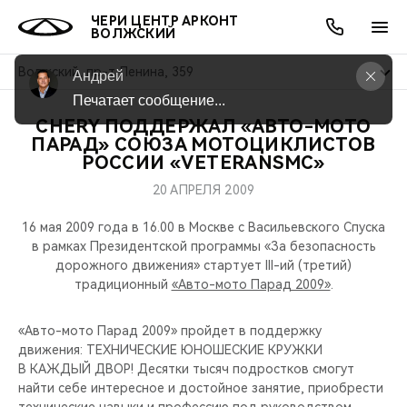
ЧЕРИ ЦЕНТР АРКОНТ
ВОЛЖСКИЙ
Волжский, пр-т Ленина, 359
Андрей
Печатает сообщение...
CHERY ПОДДЕРЖАЛ «АВТО-МОТО
ОНЛАЙН СЕРВИСЫ
ПОКУПАТЕЛЯМ
ВЛАДЕЛЬЦАМ
О КОМПАНИИ
МИР CHERY
МОДЕЛИ
АКЦИИ
ПАРАД» СОЮЗА МОТОЦИКЛИСТОВ
РОССИИ «VETERANSMC»
ВЫБОР И ПОКУПКА
СЕРВИС
АКСЕССУАРЫ
ВЫГОДЫ И АКЦИИ
ВЫБОР И ПОКУПКА
О НАС
ВСЕ МОДЕЛИ
20 АПРЕЛЯ 2009
КРЕДИТ И СТРАХОВАНИЕ
ЗАПЧАСТИ И АКСЕССУАРЫ
О БРЕНДЕ
КРЕДИТ
МЫ В СОЦСЕТЯХ
16 мая 2009 года в 16.00 в Москве с Васильевского Спуска
КРОССОВЕРЫ
в рамках Президентской программы «За безопасность
дорожного движения» стартует III-ий (третий)
ПОДДЕРЖКА
CHERY В СОЦСЕТЯХ
традиционный
«Авто-мото Парад 2009»
.
СЕДАНЫ
CHERY CONNECT
ЛЮДИ CHERY
«Авто-мото Парад 2009» пройдет в поддержку
НОВИНКИ
движения: ТЕХНИЧЕСКИЕ ЮНОШЕСКИЕ КРУЖКИ
БЛАГОТВОРИТЕЛЬНОСТЬ
В КАЖДЫЙ ДВОР! Десятки тысяч подростков смогут
найти себе интересное и достойное занятие, приобрести