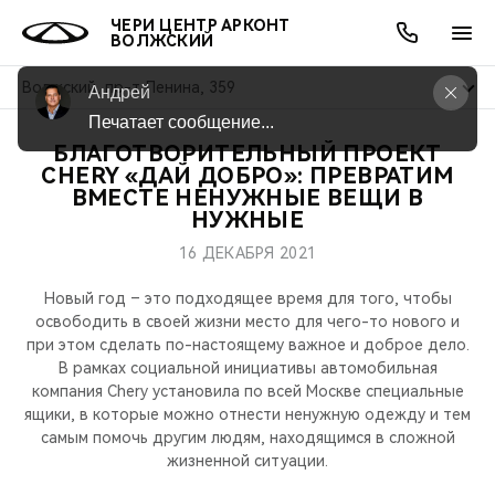
ЧЕРИ ЦЕНТР АРКОНТ
ВОЛЖСКИЙ
Волжский, пр-т Ленина, 359
Андрей
Печатает сообщение...
БЛАГОТВОРИТЕЛЬНЫЙ ПРОЕКТ
ОНЛАЙН СЕРВИСЫ
ПОКУПАТЕЛЯМ
ВЛАДЕЛЬЦАМ
О КОМПАНИИ
МИР CHERY
МОДЕЛИ
АКЦИИ
CHERY «ДАЙ ДОБРО»: ПРЕВРАТИМ
ВМЕСТЕ НЕНУЖНЫЕ ВЕЩИ В
НУЖНЫЕ
ВЫБОР И ПОКУПКА
СЕРВИС
АКСЕССУАРЫ
ВЫГОДЫ И АКЦИИ
ВЫБОР И ПОКУПКА
О НАС
ВСЕ МОДЕЛИ
16 ДЕКАБРЯ 2021
КРЕДИТ И СТРАХОВАНИЕ
ЗАПЧАСТИ И АКСЕССУАРЫ
О БРЕНДЕ
КРЕДИТ
МЫ В СОЦСЕТЯХ
КРОССОВЕРЫ
Новый год – это подходящее время для того, чтобы
освободить в своей жизни место для чего-то нового и
ПОДДЕРЖКА
CHERY В СОЦСЕТЯХ
при этом сделать по-настоящему важное и доброе дело.
СЕДАНЫ
В рамках социальной инициативы автомобильная
CHERY CONNECT
ЛЮДИ CHERY
компания Chery установила по всей Москве специальные
ящики, в которые можно отнести ненужную одежду и тем
НОВИНКИ
самым помочь другим людям, находящимся в сложной
БЛАГОТВОРИТЕЛЬНОСТЬ
жизненной ситуации.