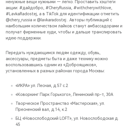
ненужные вещи нужными — легко. Проставить хэштеги
акции: #дайдобро, #CheryRussia, #withcherywithlove,
#LavkaRadostej, а в TikTok для идентификации отметить
@chery_russia и @lavkaradostej . Авторы публикаций с
наибольшим количеством лайков станут амбассадорами и
получат фирменные худи, чтобы и дальше транслировать
идею поддержки.
Передать нуждающимся людям одежду, обувь,
аксессуары, предметы быта и даже технику можно
воспользовавшись одним из «Доброящиков»,
установленных в разных районах города Москвы:
«ИКРА» ул. Лесная, д.57 с.2
«Коворкинг Парк Горького», Ленинский пр-т, 30А
Творческое Пространство «Мастерская», ул.
Пресненский вал, д.14, к.2
БЦ «Новослободский LOFT», ул. Новослободская д.
45