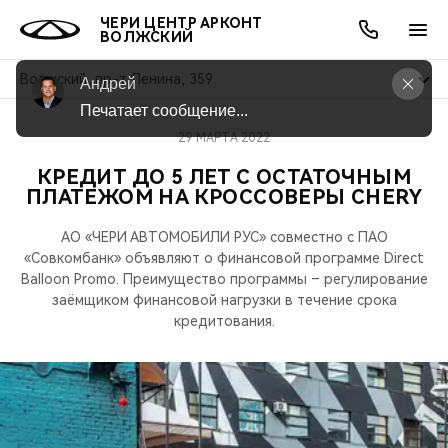
ЧЕРИ ЦЕНТР АРКОНТ
ВОЛЖСКИЙ
Волжский, пр-т Ленина, 359
Андрей
Печатает сообщение...
29 МАРТА 2022
ОНЛАЙН СЕРВИСЫ
ПОКУПАТЕЛЯМ
ВЛАДЕЛЬЦАМ
О КОМПАНИИ
МИР CHERY
МОДЕЛИ
АКЦИИ
КРЕДИТ ДО 5 ЛЕТ С ОСТАТОЧНЫМ
ПЛАТЕЖОМ НА КРОССОВЕРЫ CHERY
ВЫБОР И ПОКУПКА
СЕРВИС
АКСЕССУАРЫ
ВЫГОДЫ И АКЦИИ
ВЫБОР И ПОКУПКА
О НАС
ВСЕ МОДЕЛИ
АО «ЧЕРИ АВТОМОБИЛИ РУС» совместно с ПАО
КРЕДИТ И СТРАХОВАНИЕ
ЗАПЧАСТИ И АКСЕССУАРЫ
О БРЕНДЕ
КРЕДИТ
МЫ В СОЦСЕТЯХ
«Совкомбанк» объявляют о финансовой программе Direct
КРОССОВЕРЫ
Balloon Promo. Преимущество программы – регулирование
ПОДДЕРЖКА
CHERY В СОЦСЕТЯХ
заёмщиком финансовой нагрузки в течение срока
кредитования.
СЕДАНЫ
CHERY CONNECT
ЛЮДИ CHERY
НОВИНКИ
БЛАГОТВОРИТЕЛЬНОСТЬ