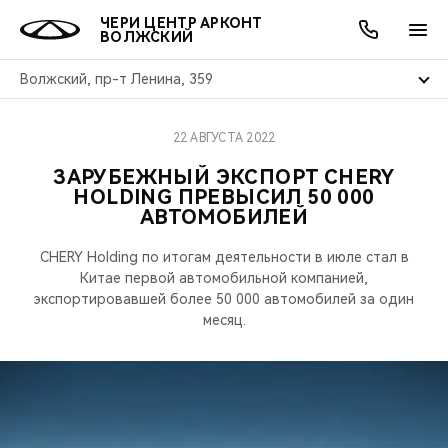
ЧЕРИ ЦЕНТР АРКОНТ
ВОЛЖСКИЙ
Волжский, пр-т Ленина, 359
22 АВГУСТА 2022
ОНЛАЙН СЕРВИСЫ
ПОКУПАТЕЛЯМ
ВЛАДЕЛЬЦАМ
О КОМПАНИИ
МИР CHERY
МОДЕЛИ
АКЦИИ
ЗАРУБЕЖНЫЙ ЭКСПОРТ CHERY
HOLDING ПРЕВЫСИЛ 50 000
ВЫБОР И ПОКУПКА
СЕРВИС
АКСЕССУАРЫ
ВЫГОДЫ И АКЦИИ
ВЫБОР И ПОКУПКА
О НАС
ВСЕ МОДЕЛИ
АВТОМОБИЛЕЙ
КРЕДИТ И СТРАХОВАНИЕ
ЗАПЧАСТИ И АКСЕССУАРЫ
О БРЕНДЕ
КРЕДИТ
МЫ В СОЦСЕТЯХ
CHERY Holding по итогам деятельности в июле стал в
КРОССОВЕРЫ
Китае первой автомобильной компанией,
ПОДДЕРЖКА
CHERY В СОЦСЕТЯХ
экспортировавшей более 50 000 автомобилей за один
месяц.
СЕДАНЫ
CHERY CONNECT
ЛЮДИ CHERY
НОВИНКИ
БЛАГОТВОРИТЕЛЬНОСТЬ