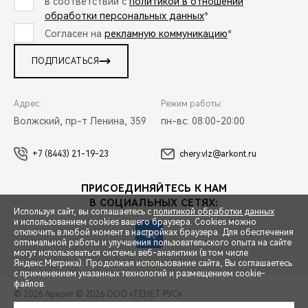
в соответствии с
политикой в отношении
обработки персональных данных
*
Согласен на
рекламную коммуникацию
*
ПОДПИСАТЬСЯ
Адрес:
Режим работы:
Волжский, пр-т Ленина, 359
пн-вс: 08:00-20:00
+7 (8443) 21-19-23
chery.vlz@arkont.ru
ПРИСОЕДИНЯЙТЕСЬ К НАМ
В СОЦИАЛЬНЫХ СЕТЯХ:
Используя сайт, вы соглашаетесь с
политикой обработки данных
и использованием cookies вашего браузера. Cookies можно
отключить в любой момент в настройках браузера. Для обеспечения
оптимальной работы и улучшения пользовательского опыта на сайте
могут использоваться системы веб-аналитики (в том числе
СПЕЦПРЕДЛОЖЕНИЯ
Яндекс.Метрика). Продолжая использование сайта, Вы соглашаетесь
с применением указанных технологий и размещением cookie-
файлов.
© 2026 Арконт
© 2026 ООО «ТЕНЕТ РУС»
ЗАПИСЬ НА ТЕСТ-ДРАЙВ