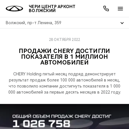
ЧЕРИ ЦЕНТР АРКОНТ
ВОЛЖСКИЙ
Волжский, пр-т Ленина, 359
28 ОКТЯБРЯ 2022
ОНЛАЙН СЕРВИСЫ
ПОКУПАТЕЛЯМ
ВЛАДЕЛЬЦАМ
О КОМПАНИИ
МИР CHERY
МОДЕЛИ
АКЦИИ
ПРОДАЖИ CHERY ДОСТИГЛИ
ПОКАЗАТЕЛЯ В 1 МИЛЛИОН
ВЫБОР И ПОКУПКА
СЕРВИС
АКСЕССУАРЫ
ВЫГОДЫ И АКЦИИ
ВЫБОР И ПОКУПКА
О НАС
ВСЕ МОДЕЛИ
АВТОМОБИЛЕЙ
КРЕДИТ И СТРАХОВАНИЕ
ЗАПЧАСТИ И АКСЕССУАРЫ
О БРЕНДЕ
КРЕДИТ
МЫ В СОЦСЕТЯХ
CHERY Holding пятый месяц подряд демонстрирует
КРОССОВЕРЫ
результат продаж более 100 000 автомобилей в месяц,
ПОДДЕРЖКА
CHERY В СОЦСЕТЯХ
что позволило компании достигнуть показателя в 1 000
000 автомобилей за первые десять месяцев в 2022 году.
СЕДАНЫ
CHERY CONNECT
ЛЮДИ CHERY
НОВИНКИ
БЛАГОТВОРИТЕЛЬНОСТЬ