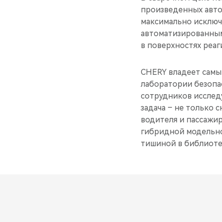
произведенных автом
максимально исключ
автоматизированным
в поверхностях реаг
CHERY владеет самы
лаборатории безопасн
сотрудников исслед
задача – не только 
водителя и пассажи
гибридной модельной
тишиной в библиоте