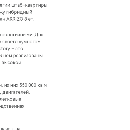
тегии штаб-квартиры
ажу гибридный
ан ARRIZO 8 e+.
ехнологичными. Для
 своего «умного»
tory – это
 В нём реализованы
 высокой
 из них 550 000 кв.м
, двигателей,
 легковые
одственная
 качества