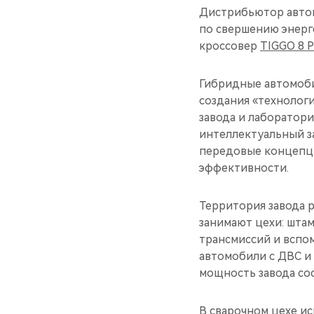
Дистрибьютор автом
по свершению энерг
кроссовер
TIGGO 8 
Гибридные автомоби
создания «технолог
завода и лабораторий
интеллектуальный за
передовые концепц
эффективности.
Территория завода р
занимают цехи: штам
трансмиссий и вспо
автомобили с ДВС и 
мощность завода сос
В сварочном цехе ис