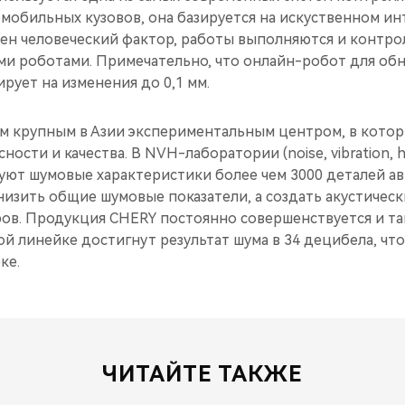
обильных кузовов, она базируется на искуственном инт
ен человеческий фактор, работы выполняются и контро
и роботами. Примечательно, что онлайн-робот для об
ирует на изменения до 0,1 мм.
м крупным в Азии экспериментальным центром, в котор
ости и качества. В NVH-лаборатории (noise, vibration, h
уют шумовые характеристики более чем 3000 деталей а
снизить общие шумовые показатели, а создать акустичес
ров. Продукция CHERY постоянно совершенствуется и та
 линейке достигнут результат шума в 34 децибела, что
ке.
ЧИТАЙТЕ ТАКЖЕ