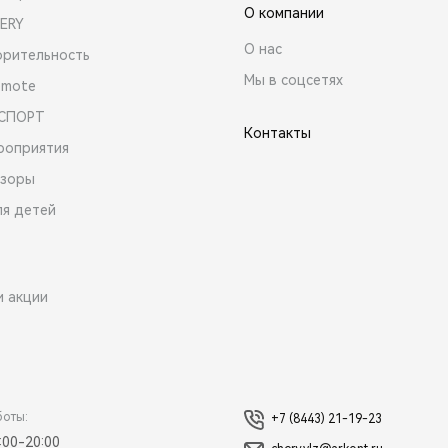
О компании
ERY
О нас
орительность
Мы в соцсетях
emote
 СПОРТ
Контакты
роприятия
зоры
ля детей
и акции
боты:
+7 (8443) 21-19-23
:00-20:00