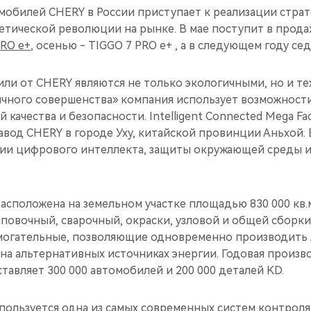
обилей CHERY в России приступает к реализации стра
етической революции на рынке. В мае поступит в прод
PRO e+
, осенью - TIGGO 7 PRO e+ , а в следующем году сед
ли от CHERY являются не только экологичными, но и т
ичного совершенства» компания использует возможности
 качества и безопасности. Intelligent Connected Mega Fac
вод CHERY в городе Уху, китайской провинции Аньхой.
ии цифрового интеллекта, защиты окружающей среды и
асположена на земельном участке площадью 830 000 кв.м,
повочный, сварочный, окраски, узловой и общей сборки
могательные, позволяющие одновременно производить
на альтернативных источниках энергии. Годовая произв
тавляет 300 000 автомобилей и 200 000 деталей KD.
пользуется одна из самых современных систем контроля