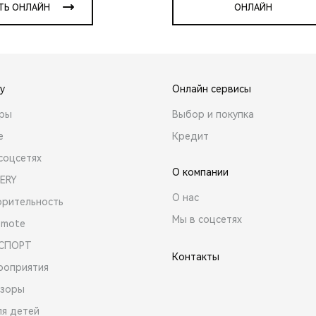
ТЬ ОНЛАЙН
ОНЛАЙН
y
Онлайн сервисы
ары
Выбор и покупка
е
Кредит
соцсетях
О компании
ERY
О нас
орительность
Мы в соцсетях
emote
 СПОРТ
Контакты
роприятия
зоры
ля детей