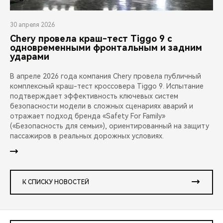
Давтян Арен Артурович
Фаст Сергей Олегович
30 апреля 2026
ООО “РВ Сервис КУБАНЬ”
ООО “СК-Моторс Нягань”
Chery провела краш-тест Tiggo 9 с
одновременными фронтальным и задним
ударами
Морозов Кирилл Геннадьевич
Фирстов Сергей Николаевич
В апреле 2026 года компания Chery провела публичный
КАР АЦ Химки
Диалог Авто Казань
комплексный краш-тест кроссовера Tiggo 9. Испытание
подтверждает эффективность ключевых систем
безопасности модели в сложных сценариях аварий и
Гурин Иван Павлович
Мальцев Алексей Николаевич
отражает подход бренда «Safety For Family»
(«Безопасность для семьи»), ориентированный на защиту
ООО “Сигма Авто”
пассажиров в реальных дорожных условиях.
Наумов Илья Александрович
К СПИСКУ НОВОСТЕЙ