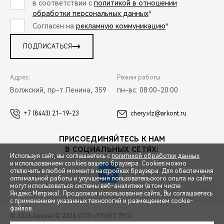
в соответствии с
политикой в отношении
обработки персональных данных
*
Согласен на
рекламную коммуникацию
*
ПОДПИСАТЬСЯ
Адрес:
Режим работы:
Волжский, пр-т Ленина, 359
пн-вс: 08:00-20:00
+7 (8443) 21-19-23
chery.vlz@arkont.ru
ПРИСОЕДИНЯЙТЕСЬ К НАМ
В СОЦИАЛЬНЫХ СЕТЯХ:
Используя сайт, вы соглашаетесь с
политикой обработки данных
и использованием cookies вашего браузера. Cookies можно
отключить в любой момент в настройках браузера. Для обеспечения
оптимальной работы и улучшения пользовательского опыта на сайте
могут использоваться системы веб-аналитики (в том числе
СПЕЦПРЕДЛОЖЕНИЯ
Яндекс.Метрика). Продолжая использование сайта, Вы соглашаетесь
с применением указанных технологий и размещением cookie-
файлов.
© 2026 Арконт
© 2026 ООО «ТЕНЕТ РУС»
ЗАПИСЬ НА ТЕСТ-ДРАЙВ