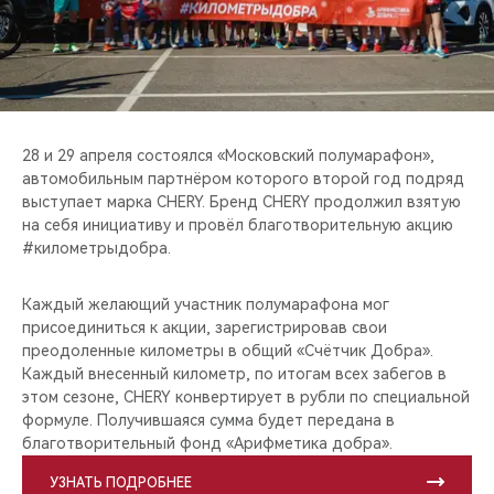
CHERY REMOTE
CHERY И СПОРТ
НАШИ МЕРОПРИЯТИЯ
28 и 29 апреля состоялся «Московский полумарафон»,
ВИДЕООБЗОРЫ
автомобильным партнёром которого второй год подряд
выступает марка CHERY. Бренд CHERY продолжил взятую
на себя инициативу и провёл благотворительную акцию
CHERY ДЛЯ ДЕТЕЙ
#километрыдобра.
Каждый желающий участник полумарафона мог
присоединиться к акции, зарегистрировав свои
преодоленные километры в общий «Счётчик Добра».
Каждый внесенный километр, по итогам всех забегов в
этом сезоне, CHERY конвертирует в рубли по специальной
формуле. Получившаяся сумма будет передана в
благотворительный фонд «Арифметика добра».
УЗНАТЬ ПОДРОБНЕЕ