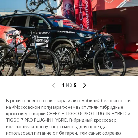
1
ИЗ
5
В роли головного пэйс-кара и автомобилей безопасности
на «Московском полумарафоне» выступили гибридные
кроссоверы марки CHERY – TIGGO 8 PRO PLUG-IN HYBRID и
TIGGO 7 PRO PLUG-IN HYBRID. Гибридный кроссовер,
возглавляя колонну спортсменов, для проезда
использовал питание от батареи, тем самых сохраняя