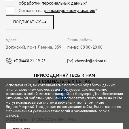
обработки персональных данных
*
Согласен на
рекламную коммуникацию
*
ПОДПИСАТЬСЯ
Адрес:
Режим работы:
Волжский, пр-т Ленина, 359
пн-вс: 08:00-20:00
+7 (8443) 21-19-23
chery.vlz@arkont.ru
ПРИСОЕДИНЯЙТЕСЬ К НАМ
В СОЦИАЛЬНЫХ СЕТЯХ:
Используя сайт, вы соглашаетесь с
политикой обработки данных
и использованием cookies вашего браузера. Cookies можно
отключить в любой момент в настройках браузера. Для обеспечения
оптимальной работы и улучшения пользовательского опыта на сайте
могут использоваться системы веб-аналитики (в том числе
СПЕЦПРЕДЛОЖЕНИЯ
Яндекс.Метрика). Продолжая использование сайта, Вы соглашаетесь
с применением указанных технологий и размещением cookie-
файлов.
© 2026 Арконт
© 2026 ООО «ТЕНЕТ РУС»
ЗАПИСЬ НА ТЕСТ-ДРАЙВ
ПРАВОВАЯ ИНФОРМАЦИЯ
КОНТАКТЫ
КЛИЕНТСКАЯ ПОДДЕРЖКА