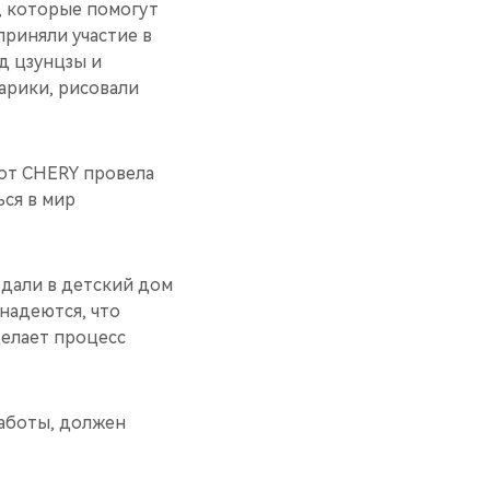
, которые помогут
приняли участие в
д цзунцзы и
арики, рисовали
 от CHERY провела
ься в мир
едали в детский дом
надеются, что
делает процесс
аботы, должен