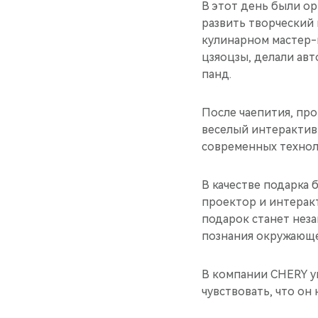
В этот день были о
развить творческий 
кулинарном мастер-
цзяоцзы, делали ав
панд.
После чаепития, пр
веселый интерактив 
современных технол
В качестве подарка
проектор и интерак
подарок станет нез
познания окружающе
В компании CHERY у
чувствовать, что он 