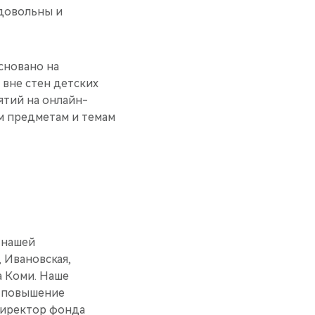
 довольны и
сновано на
 вне стен детских
ятий на онлайн-
м предметам и темам
 нашей
 Ивановская,
а Коми. Наше
м повышение
 директор фонда