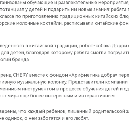
рганизованы обучающие и развлекательные мероприятия
потенциал у детей и подарить им новые знания: ребята 
классе по приготовлению традиционных китайских блю
торские молочные коктейли, расписывали китайские фон
оведенного в китайской традиции, робот-собака Дорри
для детей, благодаря которому ребята смогли погрузит
огий бренда.
 бренд CHERY вместе с фондом «Арифметика добра» пер
тивную музыкальную колонку. Представители компании 
аменимым инструментом в процессе обучения детей и с
го мира еще более интересным и интерактивным.
верены, что каждый ребенок, лишенный родительской з
не одинок, о нем заботятся и его любят.