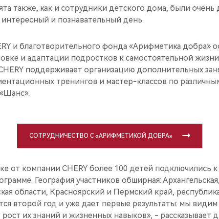
ята также, как и сотрудники детского дома, были очень
й интересный и познавательный день.
RY и благотворительного фонда «Арифметика добра» о
овке и адаптации подростков к самостоятельной жизни
, CHERY поддерживает организацию дополнительных зан
ентационных тренингов и мастер-классов по различны
 «Шанс».
СОТРУДНИЧЕСТВО С «АРИФМЕТИКОЙ ДОБРА»
ке от компании CHERY более 100 детей подключились к
грамме. География участников обширная: Архангельская,
кая области, Красноярский и Пермский край, республик
тся второй год и уже дает первые результаты: мы види
 рост их знаний и жизненных навыков», - рассказывает