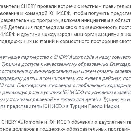
тавители CHERY провели встречи с местным правительс
зования и командой ЮНИСЕФ, чтобы получить представ
бразовательных программ, включая инициативы в облас
ий. Делегация подтвердила свою приверженность пост
НИСЕФ и другими международными организациями в цел
поддержки их мечтаний и совместного построения свет
ляет наше партнерство с CHERY Automobile и нашу совмест
 Турции в доступе к качественному образованию. Благодар
едоставленному финансированию мы можем оказать своев
оддержку детям, в том числе тем, кто живет в районах, по
23 года. Партнерские отношения с глобальными корпорац
ют решающую роль в усилиях ЮНИСЕФ по усилению воздейс
ию устойчивых решений не только для детей в Турции, но и
ла представитель ЮНИСЕФ в Турции Паоло Марки.
да CHERY Automobile и ЮНИСЕФ объявили о двухлетнем п
онов долларов в поддержку образовательных программ 