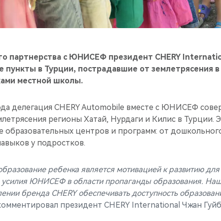
го партнерства с ЮНИСЕФ президент CHERY Internati
 пункты в Турции, пострадавшие от землетрясения в 
ками местной школы.
года делегация CHERY Automobile вместе с ЮНИСЕФ сове
летрясения регионы Хатай, Нурдаги и Килис в Турции. 
 образовательных центров и программ: от дошкольног
навыков у подростков.
образование ребенка является мотивацией к развитию для
усилия ЮНИСЕФ в области пропаганды образования. Наш
лении бренда CHERY обеспечивать доступность образовани
окомментировал президент CHERY International Чжан Гуйб