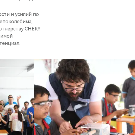
сти и усилий по
непоколебима,
артнерству CHERY
димой
тенциал.