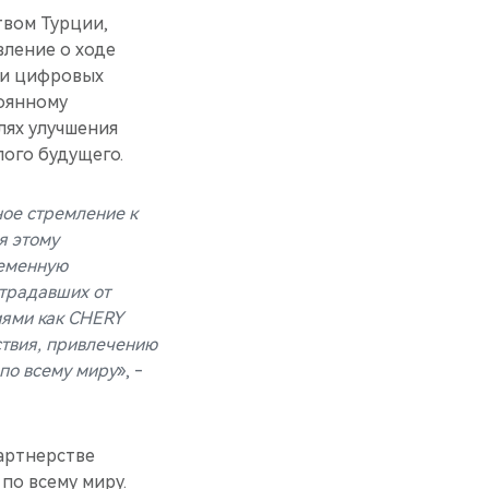
твом Турции,
ление о ходе
ти цифровых
оянному
ях улучшения
лого будущего.
ное стремление к
я этому
ременную
страдавших от
иями как CHERY
твия, привлечению
 по всему миру
», -
артнерстве
по всему миру.