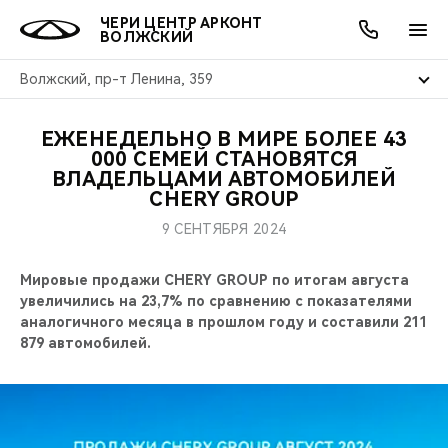
ЧЕРИ ЦЕНТР АРКОНТ
ВОЛЖСКИЙ
Волжский, пр-т Ленина, 359
ЕЖЕНЕДЕЛЬНО В МИРЕ БОЛЕЕ 43
ОНЛАЙН СЕРВИСЫ
ПОКУПАТЕЛЯМ
ВЛАДЕЛЬЦАМ
О КОМПАНИИ
МИР CHERY
МОДЕЛИ
АКЦИИ
000 СЕМЕЙ СТАНОВЯТСЯ
ВЛАДЕЛЬЦАМИ АВТОМОБИЛЕЙ
CHERY GROUP
ВЫБОР И ПОКУПКА
СЕРВИС
АКСЕССУАРЫ
ВЫГОДЫ И АКЦИИ
ВЫБОР И ПОКУПКА
О НАС
ВСЕ МОДЕЛИ
9 СЕНТЯБРЯ 2024
КРЕДИТ И СТРАХОВАНИЕ
ЗАПЧАСТИ И АКСЕССУАРЫ
О БРЕНДЕ
КРЕДИТ
МЫ В СОЦСЕТЯХ
КРОССОВЕРЫ
Мировые продажи CHERY GROUP по итогам августа
ПОДДЕРЖКА
CHERY В СОЦСЕТЯХ
увеличились на 23,7% по сравнению с показателями
аналогичного месяца в прошлом году и составили 211
СЕДАНЫ
879 автомобилей.
CHERY CONNECT
ЛЮДИ CHERY
НОВИНКИ
БЛАГОТВОРИТЕЛЬНОСТЬ