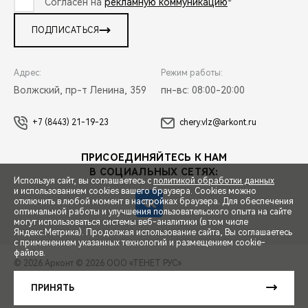
Согласен на
рекламную коммуникацию
*
ПОДПИСАТЬСЯ
Адрес:
Режим работы:
Волжский, пр-т Ленина, 359
пн-вс: 08:00-20:00
+7 (8443) 21-19-23
chery.vlz@arkont.ru
ПРИСОЕДИНЯЙТЕСЬ К НАМ
В СОЦИАЛЬНЫХ СЕТЯХ:
Используя сайт, вы соглашаетесь с
политикой обработки данных
и использованием cookies вашего браузера. Cookies можно
отключить в любой момент в настройках браузера. Для обеспечения
оптимальной работы и улучшения пользовательского опыта на сайте
могут использоваться системы веб-аналитики (в том числе
СПЕЦПРЕДЛОЖЕНИЯ
Яндекс.Метрика). Продолжая использование сайта, Вы соглашаетесь
с применением указанных технологий и размещением cookie-
файлов.
© 2026 Арконт
© 2026 ООО «ТЕНЕТ РУС»
ЗАПИСЬ НА ТЕСТ-ДРАЙВ
ПРАВОВАЯ ИНФОРМАЦИЯ
КОНТАКТЫ
КЛИЕНТСКАЯ ПОДДЕРЖКА
ПРИНЯТЬ
Сделано в ПЕРКС
РАСЧЕТ КРЕДИТА