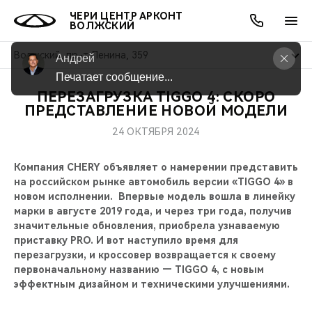
ЧЕРИ ЦЕНТР АРКОНТ
ВОЛЖСКИЙ
Волжский, пр-т Ленина, 359
Андрей
Печатает сообщение...
ПЕРЕЗАГРУЗКА TIGGO 4: СКОРО
ОНЛАЙН СЕРВИСЫ
ПОКУПАТЕЛЯМ
ВЛАДЕЛЬЦАМ
О КОМПАНИИ
МИР CHERY
МОДЕЛИ
АКЦИИ
ПРЕДСТАВЛЕНИЕ НОВОЙ МОДЕЛИ
24 ОКТЯБРЯ 2024
ВЫБОР И ПОКУПКА
СЕРВИС
АКСЕССУАРЫ
ВЫГОДЫ И АКЦИИ
ВЫБОР И ПОКУПКА
О НАС
ВСЕ МОДЕЛИ
Компания CHERY объявляет о намерении представить
КРЕДИТ И СТРАХОВАНИЕ
ЗАПЧАСТИ И АКСЕССУАРЫ
О БРЕНДЕ
КРЕДИТ
МЫ В СОЦСЕТЯХ
на российском рынке автомобиль версии «TIGGO 4» в
КРОССОВЕРЫ
новом исполнении. Впервые модель вошла в линейку
ПОДДЕРЖКА
CHERY В СОЦСЕТЯХ
марки в августе 2019 года, и через три года, получив
СЕДАНЫ
значительные обновления, приобрела узнаваемую
приставку PRO. И вот наступило время для
CHERY CONNECT
ЛЮДИ CHERY
перезагрузки, и кроссовер возвращается к своему
НОВИНКИ
первоначальному названию — TIGGO 4, с новым
БЛАГОТВОРИТЕЛЬНОСТЬ
эффектным дизайном и техническими улучшениями.