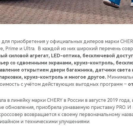
 для приобретения у официальных дилеров марки CHERY
ve, Prime и Ultra. В каждой из них широкий перечень со
ый силовой агрегат, LED-оптика, бесключевой доступ
ьер со сдвоенными экранами, круиз-контроль, бескл
авление открытием двери багажника, датчики света 
арковки, круиз-контроль и многое другое.
Минималь
оимость с учётом действующих выгодных программ –
от
а в линейку марки CHERY в России в августе 2019 года, и
е обновления, приобрела узнаваемую приставку PRO. И
 кроссовер возвращается к своему первоначальному наз
зайном и техническими улучшениями.