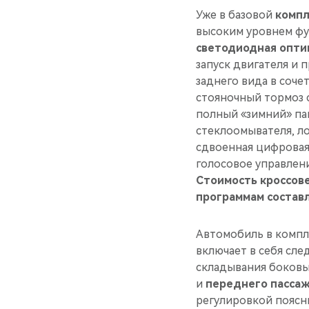
Уже в базовой
компл
высоким уровнем ф
светодиодная опти
запуск двигателя и 
заднего вида в соче
стояночный тормоз с
полный «зимний» пак
стеклоомывателя, ло
сдвоенная цифровая 
голосовое управлен
Стоимость кроссов
программам составл
Автомобиль в комп
включает в себя сле
складывания боковых
и
переднего пассаж
регулировкой поясн