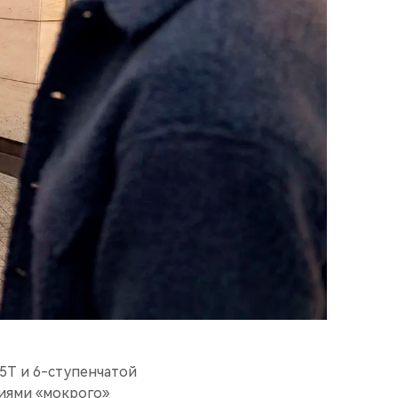
5T и 6-ступенчатой
иями «мокрого»