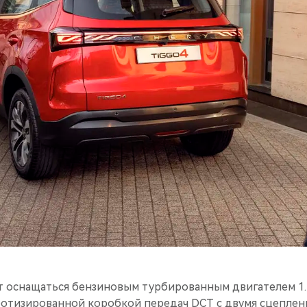
т оснащаться бензиновым турбированным двигателем 1.
отизированной коробкой передач DCT с двумя сцеплен