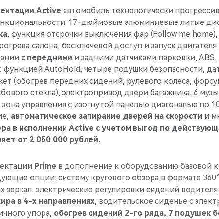
ектации Active
автомобиль технологически прогрессив
ункциональности: 17-дюймовые алюминиевые литые ди
ка
, функция отсрочки выключения фар (Follow me home
прогрева салона, бесключевой доступ и запуск двигателя
тании
с передними
и задними датчиками парковки, ABS,
 функцией AutoHold, четыре подушки безопасности, дат
ет (обогрев передних сидений, рулевого колеса, форсу
бового стекла), электропривод двери багажника, 6 муз
зона управления с изогнутой панелью диагональю по 10
ие,
автоматическое запирание дверей на скорости
и м
ера в исполнении Active с учетом выгод по действую
яет от 2 050 000 рублей.
лектации
Prime
в дополнение к оборудованию базовой 
дующие опции: систему кругового обзора в формате 360
 зеркал, электрические регулировки сидений водителя 
ира в 4-х направлениях
, водительское сиденье с элек
ичного упора,
обогрев сидений 2-го ряда,
7 подушек б