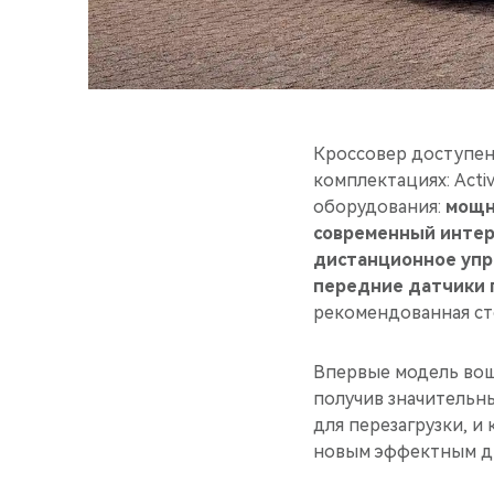
Кроссовер доступен
комплектациях: Acti
оборудования:
мощн
современный интер
дистанционное упр
передние датчики п
рекомендованная ст
Впервые модель вошл
получив значительны
для перезагрузки, и
новым эффектным ди