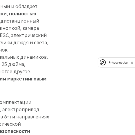
ный и обладает
ски,
полностью
), дистанционный
 кнопкой, камера
 ESC, электрический
чики дождя и света,
нок
ыкальных динамиков,
Privacy notice
.25 дюйма,
ногое другое.
щим маркетинговым
комплектации
°, электропривод
в 6-ти направлениях
трической
езопасности