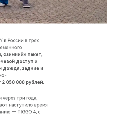
 в России в трех
временного
, «зимний» пакет,
ючевой доступ и
и дождя, задние и
но-
 2 050 000 рублей.
 через три года,
 вот наступило время
ванию —
TIGGO 4
, с