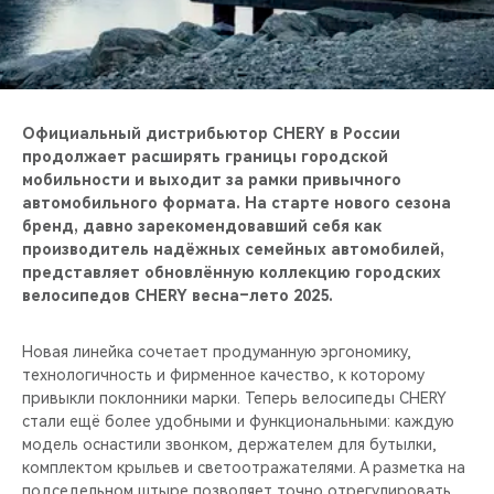
CHERY REMOTE
CHERY И СПОРТ
НАШИ МЕРОПРИЯТИЯ
Официальный дистрибьютор CHERY в России
продолжает расширять границы городской
ВИДЕООБЗОРЫ
мобильности и выходит за рамки привычного
автомобильного формата. На старте нового сезона
бренд, давно зарекомендовавший себя как
CHERY ДЛЯ ДЕТЕЙ
производитель надёжных семейных автомобилей,
представляет обновлённую коллекцию городских
велосипедов CHERY весна–лето 2025.
Новая линейка сочетает продуманную эргономику,
технологичность и фирменное качество, к которому
привыкли поклонники марки. Теперь велосипеды CHERY
стали ещё более удобными и функциональными: каждую
модель оснастили звонком, держателем для бутылки,
комплектом крыльев и светоотражателями. А разметка на
подседельном штыре позволяет точно отрегулировать