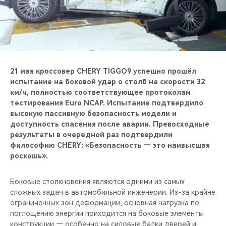
CHERY REMOTE
CHERY И СПОРТ
НАШИ МЕРОПРИЯТИЯ
21 мая кроссовер CHERY TIGGO9 успешно прошёл
ВИДЕООБЗОРЫ
испытание на боковой удар о столб на скорости 32
км/ч, полностью соответствующее протоколам
тестирования Euro NCAP. Испытание подтвердило
CHERY ДЛЯ ДЕТЕЙ
высокую пассивную безопасность модели и
доступность спасения после аварии. Превосходные
результаты в очередной раз подтвердили
философию CHERY: «Безопасность — это наивысшая
роскошь».
Боковые столкновения являются одними из самых
сложных задач в автомобильной инженерии. Из-за крайне
ограниченных зон деформации, основная нагрузка по
поглощению энергии приходится на боковые элементы
конструкции — особенно на силовые балки дверей и