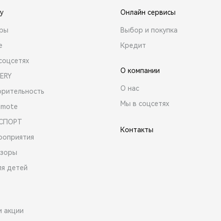
y
Онлайн сервисы
ары
Выбор и покупка
е
Кредит
соцсетях
О компании
ERY
О нас
орительность
Мы в соцсетях
emote
 СПОРТ
Контакты
роприятия
зоры
ля детей
и акции