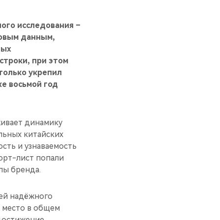
ного исследования –
новым данным,
ных
строки, при этом
 только укрепил
же восьмой год
живает динамику
льных китайских
ость и узнаваемость
шорт-лист попали
лы бренда.
ией надёжного
е место в общем
 достижение