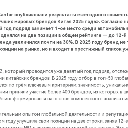
Kantar опубликовали результаты ежегодного совмест
учших мировых брендов Китая 2025 года». Согласно 
й год подряд занимает 1-ое место среди автомобиль
однялся на две позиции в общем рейтинге — до 12-й 
енда увеличился почти на 30%. В 2025 году бренд не
зиции на рынке, но и входит в престижный список у
dZ, который проводится уже девятый год подряд, отсле
 китайских брендов. В 2025 году отбор в топ-50 глоба
ся по трём ключевым критериям: значимость, уникальн
нии приняли участие более 400 брендов, из которых в 
йтинг формировался на основе комплексного анализа си
чительным опытом глобальной деятельности и репутац
ом году улучшила свои позиции на две строки, заняв 12-
див статус №1 в автокатегории третий год подряд. Это