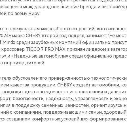
ряющееся международное влияние бренда и высокий ур
ей по всему миру.
то по результатам масштабного всероссийского исследо
2024» марка CHERY второй год подряд занимает 1-е мест
of Mind» среди зарубежных компаний официально прису
А кроссовер TIGGO 7 PRO MAX признан лидером в катег
ь» и «Надежные автомобили» среди официально предс
втопроизводителей.
ителя обусловлен его приверженностью технологическ
ием качества продукции. CHERY создаёт автомобили, к
: подходят для повседневного использования и дальних
форт, безопасность, надёжность, управляемость и экон
силия в поддержку семейных ценностей, ориентируясь н
ний с компаниями, поддерживающими семьи, здоровый 
ся созданием комфортных условий для формирования сч