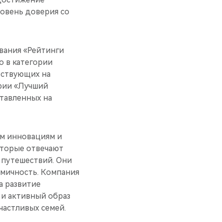
овень доверия со
вания «Рейтинги
о в категории
тствующих на
ории «Лучший
тавленных на
им инновациям и
оторые отвечают
 путешествий. Они
омичность. Компания
а развитие
и активный образ
астливых семей.