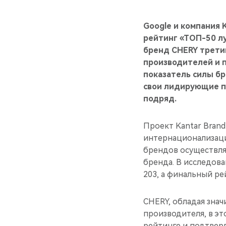
Google и компания 
рейтинг «ТОП-50 л
бренд CHERY трети
производителей и п
показатель силы бр
свои лидирующие по
подряд.
Проект Kantar Bran
интернационализации
брендов осуществлял
бренда. В исследова
203, а финальный ре
CHERY, обладая зна
производителя, в эт
рейтинге и подтвер