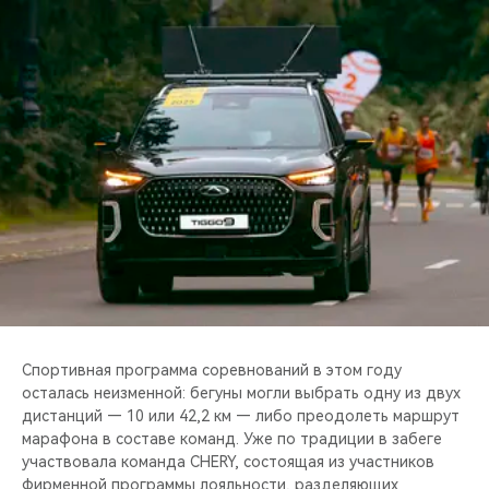
CHERY REMOTE
CHERY И СПОРТ
НАШИ МЕРОПРИЯТИЯ
ВИДЕООБЗОРЫ
CHERY ДЛЯ ДЕТЕЙ
Спортивная программа соревнований в этом году
осталась неизменной: бегуны могли выбрать одну из двух
дистанций — 10 или 42,2 км — либо преодолеть маршрут
марафона в составе команд. Уже по традиции в забеге
участвовала команда CHERY, состоящая из участников
фирменной программы лояльности, разделяющих