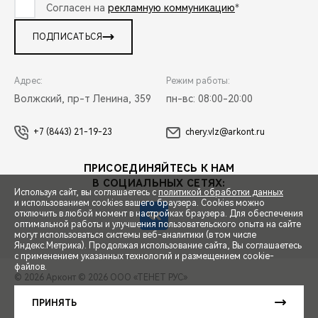
Согласен на
рекламную коммуникацию
*
ПОДПИСАТЬСЯ
Адрес:
Режим работы:
Волжский, пр-т Ленина, 359
пн-вс: 08:00-20:00
+7 (8443) 21-19-23
chery.vlz@arkont.ru
ПРИСОЕДИНЯЙТЕСЬ К НАМ
В СОЦИАЛЬНЫХ СЕТЯХ:
Используя сайт, вы соглашаетесь с
политикой обработки данных
и использованием cookies вашего браузера. Cookies можно
отключить в любой момент в настройках браузера. Для обеспечения
оптимальной работы и улучшения пользовательского опыта на сайте
могут использоваться системы веб-аналитики (в том числе
СПЕЦПРЕДЛОЖЕНИЯ
Яндекс.Метрика). Продолжая использование сайта, Вы соглашаетесь
с применением указанных технологий и размещением cookie-
файлов.
© 2026 Арконт
© 2026 ООО «ТЕНЕТ РУС»
ЗАПИСЬ НА ТЕСТ-ДРАЙВ
ПРАВОВАЯ ИНФОРМАЦИЯ
КОНТАКТЫ
КЛИЕНТСКАЯ ПОДДЕРЖКА
ПРИНЯТЬ
Сделано в ПЕРКС
РАСЧЕТ КРЕДИТА