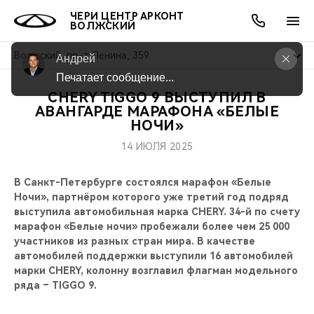
ЧЕРИ ЦЕНТР АРКОНТ
ВОЛЖСКИЙ
Волжский, пр-т Ленина, 359
Андрей
Печатает сообщение...
CHERY TIGGO 9 ВЫСТУПИЛ В
ОНЛАЙН СЕРВИСЫ
ПОКУПАТЕЛЯМ
ВЛАДЕЛЬЦАМ
О КОМПАНИИ
МИР CHERY
МОДЕЛИ
АКЦИИ
АВАНГАРДЕ МАРАФОНА «БЕЛЫЕ
НОЧИ»
ВЫБОР И ПОКУПКА
СЕРВИС
АКСЕССУАРЫ
ВЫГОДЫ И АКЦИИ
ВЫБОР И ПОКУПКА
О НАС
ВСЕ МОДЕЛИ
14 ИЮЛЯ 2025
КРЕДИТ И СТРАХОВАНИЕ
ЗАПЧАСТИ И АКСЕССУАРЫ
О БРЕНДЕ
КРЕДИТ
МЫ В СОЦСЕТЯХ
В Санкт-Петербурге состоялся марафон «Белые
КРОССОВЕРЫ
Ночи», партнёром которого уже третий год подряд
ПОДДЕРЖКА
CHERY В СОЦСЕТЯХ
выступила автомобильная марка CHERY. 34-й по счету
СЕДАНЫ
марафон «Белые ночи» пробежали более чем 25 000
участников из разных стран мира. В качестве
CHERY CONNECT
ЛЮДИ CHERY
автомобилей поддержки выступили 16 автомобилей
НОВИНКИ
марки CHERY, колонну возглавил флагман модельного
БЛАГОТВОРИТЕЛЬНОСТЬ
ряда – TIGGO 9.