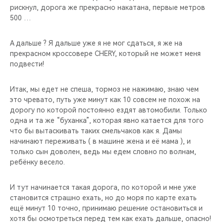
рискнул, дорога же прекрасно накатана, первые метров
500 …
А дальше ? Я дальше уже я не мог сдаться, я же на
прекрасном кроссовере CHERY, который не может меня
подвести!
Итак, мы едет не спеша, тормоз не нажимаю, знаю чем
это чревато, путь уже минут как 10 совсем не похож на
дорогу по которой постоянно ездят автомобили. Только
одна и та же “буханка”, которая явно катается для того
что бы вытаскивать таких смельчаков как я. Дамы
начинают переживать ( в машине жена и её мама ), и
только сын доволен, ведь мы едем словно по волнам,
ребёнку весело.
И тут начинается такая дорога, по которой и мне уже
становится страшно ехать, но до моря по карте ехать
ещё минут 10 точно, принимаю решение остановиться и
хотя бы осмотреться перед тем как ехать дальше, опасно!