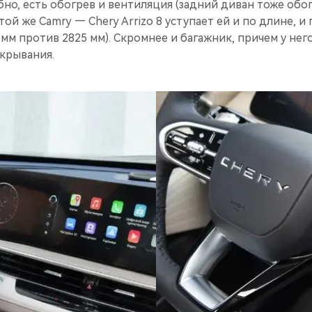
бно, есть обогрев и вентиляция (задний диван тоже обог
той же Camry — Chery Arrizo 8 уступает ей и по длине, и
 мм против 2825 мм). Скромнее и багажник, причем у нег
акрывания.