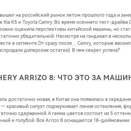
8 вышел на российский рынок летом прошлого года и заня
 Kia K5 и Toyota Camry. Во время осеннего тест-драйва C
рожно оценила перспективы китайской машины, но стат
статочно убедительной. Несмотря на гандикап в нескольк
месте в сегменте D+ сразу после… Camry, которые ввози
аспродали дилерские остатки). В чем секрет успеха?
HERY ARRIZO 8: ЧТО ЭТО ЗА МАШИ
ль достаточно новая, в Китае она появилась в середине 
 — красивый силуэт подчеркивает линия остекления, ф
аточно сдержанной. А гамма цветов состоит из 5 оттен
ный и голубой. Все Arrizo 8 оснащаются 18-дюймовыми 