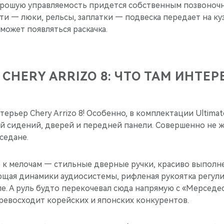
хорошую управляемость придется собственным позвоноч
и — люки, рельсы, заплатки — подвеска передает на к
 может появляться раскачка.
CHERY ARRIZO 8: ЧТО ТАМ ИНТЕ
терьер Chery Arrizo 8! Особенно, в комплектации Ultimat
й сидений, дверей и передней панели. Совершенно не ж
седане.
 к мелочам — стильные дверные ручки, красиво выполн
ющая динамики аудиосистемы, рифленая рукоятка регул
. А руль будто перекочевал сюда напрямую с «Мерседеса
ревосходит корейских и японских конкурентов.