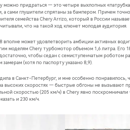
му можно придраться — это четыре выхлопных «патрубка
и, а сами глушители спрятаны за бампером. Причем точн
вителя семейства Chery Arrizo, который в России называе
считывали, что на такой ход клюнет молодая аудитория.
zo 8 вполне может удовлетворить амбиции активных води
им моделям Chery турбомотор объемом 1,6 литра. Его 186
остаточно, чтобы седан с семиступенчатым роботом раз
 замерам (хотя по паспорту указано 8,9).
здила в Санкт-Петербург, и мне особенно понравилось, ч
на высоких скоростях — быстрые обгоны не вызывают пр
ьной скоростью (205 км/ч) в Chery явно поскромничали
азать и 230 км/ч.