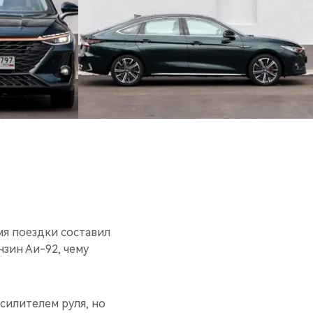
мя поездки составил
нзин Аи-92, чему
силителем руля, но