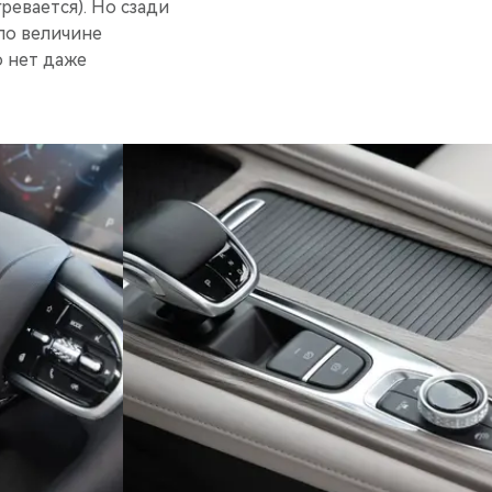
ревается). Но сзади
 по величине
о нет даже
Privacy notice