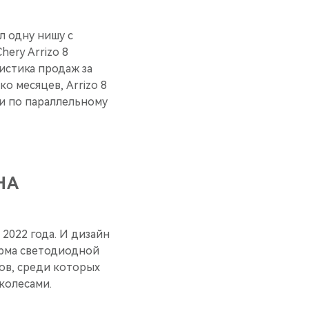
л одну нишу с
hery Arrizo 8
истика продаж за
о месяцев, Arrizo 8
ли по параллельному
НА
2022 года. И дизайн
орма светодиодной
ков, среди которых
колесами.