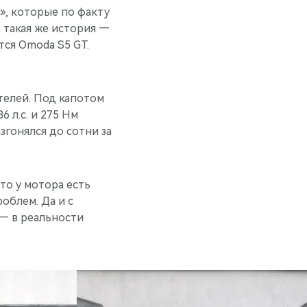
», которые по факту
о такая же история —
тся Omoda S5 GT.
телей. Под капотом
 л.с. и 275 Нм
гонялся до сотни за
то у мотора есть
облем. Да и с
 — в реальности