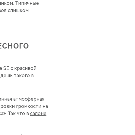
ником. Типичные
узов слишком
РЕСНОГО
e SE с красивой
дешь такого в
енная атмосферная
ировки громкости на
». Так что в
салоне