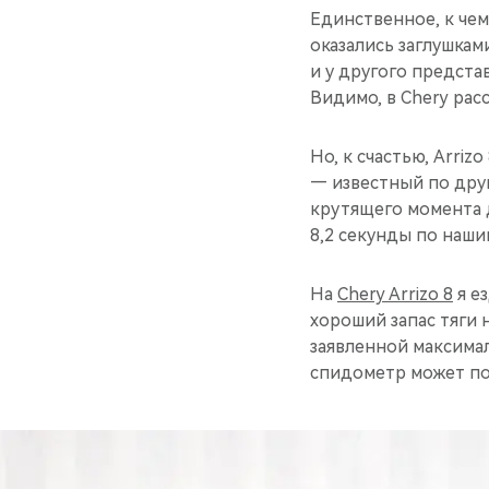
Единственное, к че
оказались заглушкам
и у другого предста
Видимо, в Chery рас
Но, к счастью, Arri
— известный по друг
крутящего момента д
8,2 секунды по нашим
На
Chery Arrizo 8
я е
хороший запас тяги 
заявленной максимал
спидометр может пок