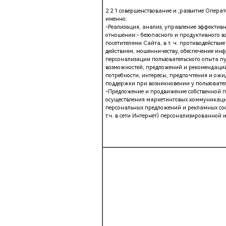
2.2.1.совершенствование и ;развитие Операт
именно:
-Реализация, анализ, управление эффективн
отношении:- безопасного и продуктивного в
посетителями Сайта, в т. ч. противодейст
действиям, мошенничеству, обеспечение ин
персонализации пользовательского опыта пу
возможностей, предложений и рекомендаций
потребности, интересы, предпочтения и ож
поддержки при возникновении у пользовате
-Предложение и продвижение собственной п
осуществления маркетинговых коммуникаций
персональных предложений и рекламных соо
т.ч. в сети Интернет) персонализированной