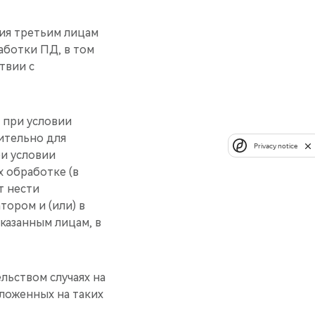
ния третьим лицам
аботки ПД, в том
твии с
 при условии
ительно для
Privacy notice
и условии
 обработке (в
т нести
тором и (или) в
казанным лицам, в
льством случаях на
ложенных на таких