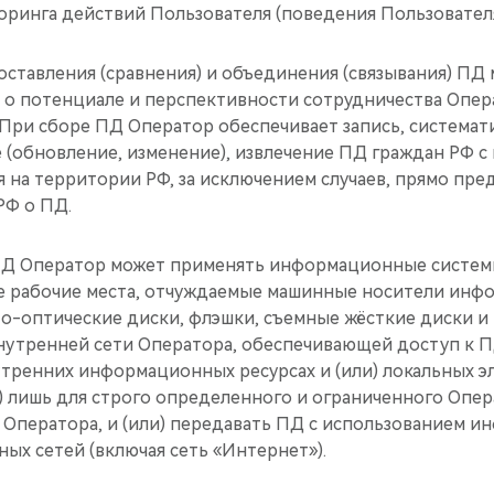
торинга действий Пользователя (поведения Пользователя
опоставления (сравнения) и объединения (связывания) ПД
я о потенциале и перспективности сотрудничества Опер
. При сборе ПД Оператор обеспечивает запись, системат
 (обновление, изменение), извлечение ПД граждан РФ с
я на территории РФ, за исключением случаев, прямо пр
РФ о ПД.
 ПД Оператор может применять информационные систем
 рабочие места, отчуждаемые машинные носители инфо
о-оптические диски, флэшки, съемные жёсткие диски и т.
нутренней сети Оператора, обеспечивающей доступ к ПД
тренних информационных ресурсах и (или) локальных 
) лишь для строго определенного и ограниченного Опер
 Оператора, и (или) передавать ПД с использованием 
ых сетей (включая сеть «Интернет»).