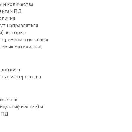
ы и количества
ъектам ПД
аличия
ут направляться
й), которые
 времени отказаться
аемых материалах,
едствия в
ные интересы, на
качестве
 идентификации) и
в ПД