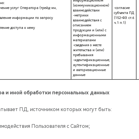
информационном
но:
(коммуникационном)
чение услуг Оператора (трейд-ин,
-согласие
взаимодействии
субъекта ПД
-метрики
тавление информации по запросу
(152-ФЗ: ст.6
взаимодействия с
ч.1 п.1)
описанием
ление доступа к нему
продукции и (или) с
информационными
материалами
-сведения о месте
жительства и (или)
пребывания
-идентификационные,
аутентификационные
и авторизационные
данные
ра и иной обработки персональных данных
атывает ПД, источником которых могут быть:
заимодействия Пользователя с Сайтом;