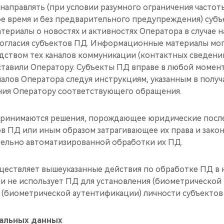
 направлять (при условии разумного ограничения частот
ое время и без предварительного предупреждения) суб
ериалы о новостях и активностях Оператора в случае н
огласия субъектов ПД. Информационные материалы мог
дством тех каналов коммуникации (контактных сведени
тавили Оператору. Субъекты ПД вправе в любой момент
алов Оператора следуя инструкциям, указанным в получ
ния Оператору соответствующего обращения.
 принимаются решения, порождающее юридические посл
в ПД или иным образом затрагивающее их права и закон
ельно автоматизированной обработки их ПД.
уществляет вышеуказанные действия по обработке ПД в 
и не использует ПД для установления (биометрической
я (биометрической аутентификации) личности субъекто
нальных данных