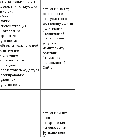
автоматизации путем
совершения следующих
в течении 10 лет,
действий:
если иное не
-сбор
предусмотрено
-запись
соответствующими
-систематизация
политиками
-накопление
(правилами)
-хранение
поставщиков
-уточнение
услуг по
(обновление,изменение)
мониторингу
-извлечение
действий
-получение
(поведения)
-использование
пользователей на
-передача
Сайте
(предоставление,доступ)
-блокирование
-удаление
-уничтожение
в течении 3 лет
после
прекращения
использования
функционала