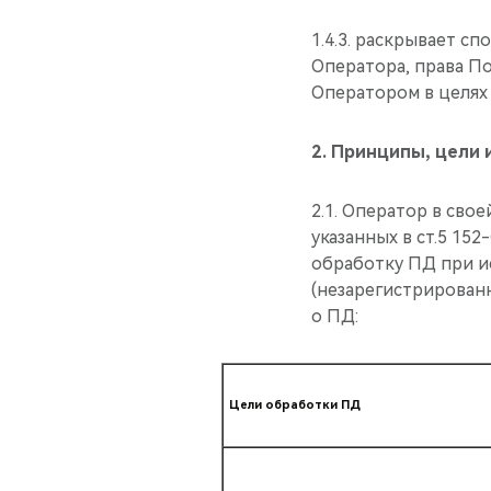
1.4.3. раскрывает с
Оператора, права По
Оператором в целях
2.
Принципы, цели 
2.1. Оператор в св
указанных в ст.5 15
обработку ПД при и
(незарегистрирован
о ПД:
Цели обработки ПД