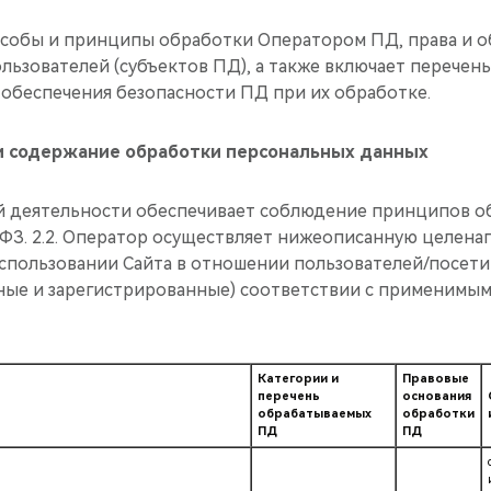
пособы и принципы обработки Оператором ПД, права и 
льзователей (субъектов ПД), а также включает перечен
 обеспечения безопасности ПД при их обработке.
и содержание обработки персональных данных
оей деятельности обеспечивает соблюдение принципов 
2-ФЗ. 2.2. Оператор осуществляет нижеописанную целен
спользовании Сайта в отношении пользователей/посети
ные и зарегистрированные) соответствии с применимы
Категории и
Правовые
перечень
основания
обрабатываемых
обработки
ПД
ПД