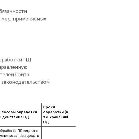
обязанности
ь мер, применяемых
обработки ПД,
аправленную
телей Сайта
м законодательством
Сроки
Способы обработки
обработки (в
и действия с ПД
т.ч. хранения)
ПД
обработка ПД ведется с
использованием средств