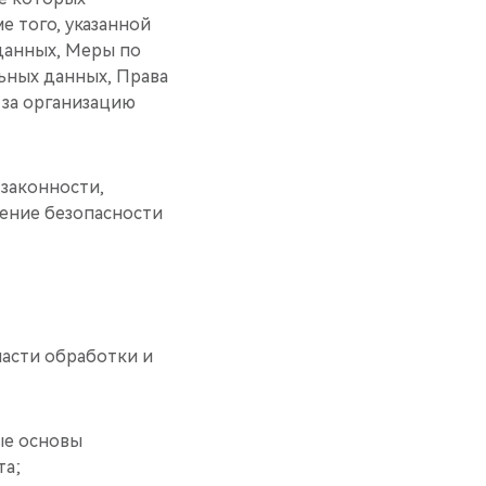
ме того, указанной
данных, Меры по
ьных данных, Права
 за организацию
законности,
ение безопасности
ласти обработки и
ые основы
та;