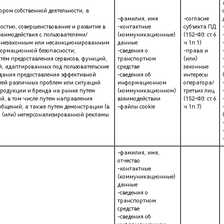
ором собственной деятельности, а
-фамилия, имя
-согласие
остью, совершенствование и развитие в
-контактные
субъекта ПД
заимодействия с пользователями/
(коммуникационные)
(152-ФЗ: ст.6
вие незаконным или несанкционированным
данные
ч.1п.1)
формационной безопасности;
-сведения о
-права и
тём предоставления сервисов, функций,
транспортном
(или)
, адаптированных под пользовательские
средстве
законные
идания предоставления эффективной
-сведения об
интересы
лей различных проблем или ситуаций
информационном
оператора/
родукции и бренда на рынке путем
(коммуникационном)
третьих лиц
, в том числе путем направления
взаимодействии
(152-ФЗ: ст.6
бщений, а также путем демонстрации (в
-файлы cookie
ч.1п.7)
 и (или) неперсонализированной рекламы
-фамилия, имя,
отчество
-контактные
(коммуникационные)
данные
-сведения о
транспортном
средстве
-сведения об