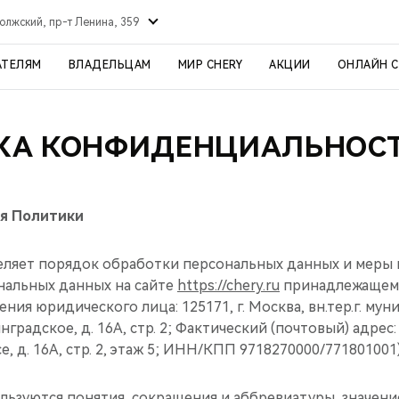
олжский, пр-т Ленина, 359
АТЕЛЯМ
ВЛАДЕЛЬЦАМ
МИР CHERY
АКЦИИ
ОНЛАЙН 
КА КОНФИДЕНЦИАЛЬНОСТ
я Политики
деляет порядок обработки персональных данных и меры
нальных данных на сайте
https://chery.ru
принадлежащем
ния юридического лица: 125171, г. Москва, вн.тер.г. му
градское, д. 16А, стр. 2; Фактический (почтовый) адрес: 
, д. 16А, стр. 2, этаж 5; ИНН/КПП 9718270000/771801001)
ользуются понятия, сокращения и аббревиатуры, значен