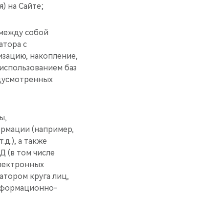
) на Сайте;
 между собой
атора с
изацию, накопление,
 использованием баз
едусмотренных
ы,
рмации (например,
д.), а также
 (в том числе
электронных
атором круга лиц,
информационно-