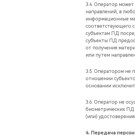
3.4. Оператор может
направлений, в люб
информационные мат
соответствующего с
субъектам ПД посре
субъекты ПД предос
от получения матери
или путем направле
3.5. Оператором не
отношении субъекто
основании исключит
3.6. Оператор не ос
биометрических ПД 
(или) удостоверени
4. Передача персо