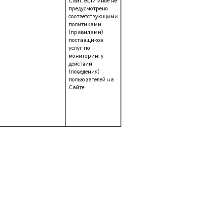
Сайт, если иное не
предусмотрено
соответствующими
политиками
(правилами)
поставщиков
услуг по
мониторингу
действий
(поведения)
пользователей на
Сайте